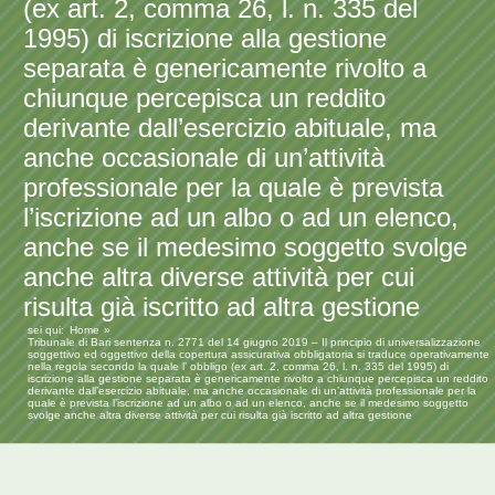
(ex art. 2, comma 26, l. n. 335 del
1995) di iscrizione alla gestione
separata è genericamente rivolto a
chiunque percepisca un reddito
derivante dall’esercizio abituale, ma
anche occasionale di un’attività
professionale per la quale è prevista
l’iscrizione ad un albo o ad un elenco,
anche se il medesimo soggetto svolge
anche altra diverse attività per cui
risulta già iscritto ad altra gestione
sei qui:
Home
Tribunale di Bari sentenza n. 2771 del 14 giugno 2019 – Il principio di universalizzazione
soggettivo ed oggettivo della copertura assicurativa obbligatoria si traduce operativamente
nella regola secondo la quale l’ obbligo (ex art. 2, comma 26, l. n. 335 del 1995) di
iscrizione alla gestione separata è genericamente rivolto a chiunque percepisca un reddito
derivante dall’esercizio abituale, ma anche occasionale di un’attività professionale per la
quale è prevista l’iscrizione ad un albo o ad un elenco, anche se il medesimo soggetto
svolge anche altra diverse attività per cui risulta già iscritto ad altra gestione