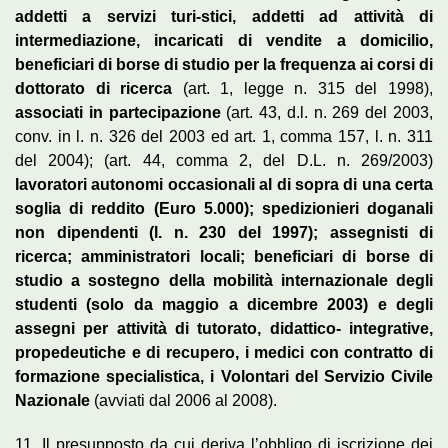
addetti a servizi turi-stici, addetti ad attività di
intermediazione, incaricati di vendite a domicilio,
beneficiari di borse di studio per la frequenza ai corsi di
dottorato di ricerca
(art. 1, legge n. 315 del 1998),
associati in partecipazione
(art. 43, d.l. n. 269 del 2003,
conv. in l. n. 326 del 2003 ed art. 1, comma 157, l. n. 311
del 2004); (art. 44, comma 2, del D.L. n. 269/2003)
lavoratori autonomi occasionali al di sopra di una certa
soglia di reddito (Euro 5.000); spedizionieri doganali
non dipendenti (l. n. 230 del 1997); assegnisti di
ricerca; amministratori locali; beneficiari di borse di
studio a sostegno della mobilità internazionale degli
studenti (solo da maggio a dicembre 2003) e degli
assegni per attività di tutorato, didattico- integrative,
propedeutiche e di recupero, i medici con contratto di
formazione specialistica, i Volontari del Servizio Civile
Nazionale
(avviati dal 2006 al 2008).
11. Il presupposto da cui deriva l’obbligo di iscrizione dei