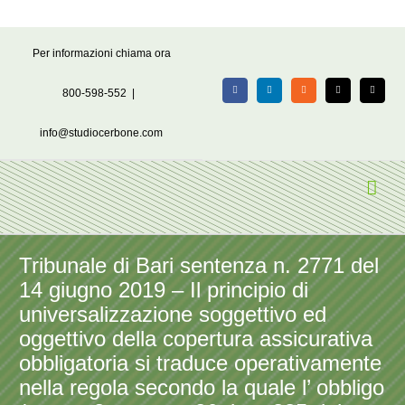
Salta
Per informazioni chiama ora
al
contenuto
800-598-552
|
Facebook
LinkedIn
Rss
X
Email
info@studiocerbone.com
Tribunale di Bari sentenza n. 2771 del
14 giugno 2019 – Il principio di
universalizzazione soggettivo ed
oggettivo della copertura assicurativa
obbligatoria si traduce operativamente
nella regola secondo la quale l’ obbligo