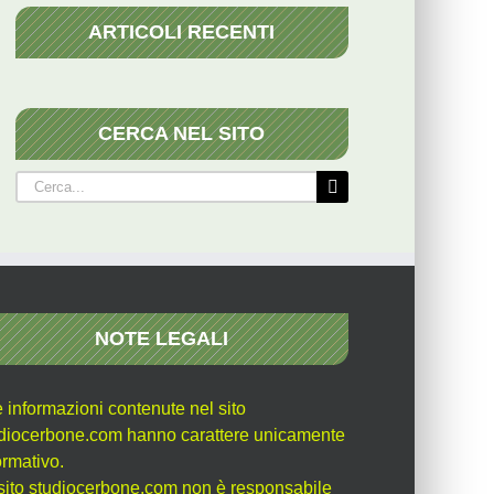
ARTICOLI RECENTI
CERCA NEL SITO
Cerca
per:
NOTE LEGALI
e informazioni contenute nel sito
diocerbone.com hanno carattere unicamente
ormativo.
l sito studiocerbone.com non è responsabile