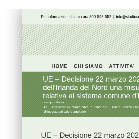
Salta
Per informazioni chiama ora 800-598-552
|
info@studio
al
contenuto
HOME
CHI SIAMO
ATTIVITA’
UE – Decisione 22 marzo 2021
dell’Irlanda del Nord una misu
relativa al sistema comune d’
sei qui:
Home
UE – Decisione 22 marzo 2021, n. 2021/512 – Che autorizza il Regno
d’imposta sul valore aggiunto
UE – Decisione 22 marzo 202