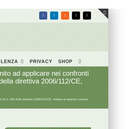
Facebook
LinkedIn
Rss
X
Email
Toggle
area
barra
scorrevol
ULENZA
PRIVACY
SHOP
to ad applicare nei confronti
 della direttiva 2006/112/CE,
li 16 e 168 della direttiva 2006/112/CE, relativa al sistema comune