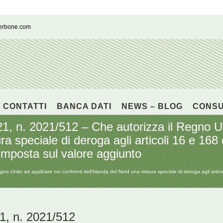
cerbone.com
CONTATTI
BANCA DATI
NEWS – BLOG
CONS
, n. 2021/512 – Che autorizza il Regno Uni
ra speciale di deroga agli articoli 16 e 168
imposta sul valore aggiunto
 Unito ad applicare nei confronti dell’Irlanda del Nord una misura speciale di deroga agli artico
1, n. 2021/512