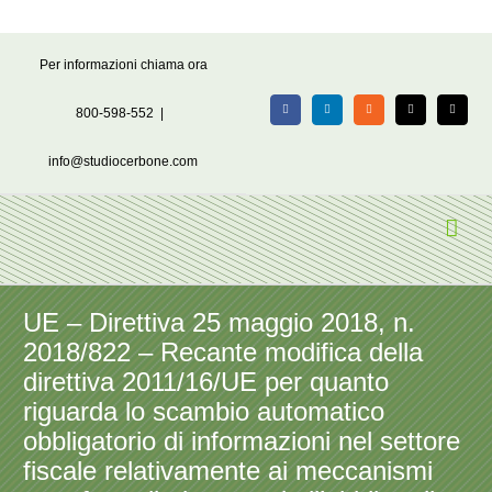
Salta
Per informazioni chiama ora
al
contenuto
800-598-552
|
Facebook
LinkedIn
Rss
X
Email
info@studiocerbone.com
UE – Direttiva 25 maggio 2018, n.
2018/822 – Recante modifica della
direttiva 2011/16/UE per quanto
riguarda lo scambio automatico
obbligatorio di informazioni nel settore
fiscale relativamente ai meccanismi