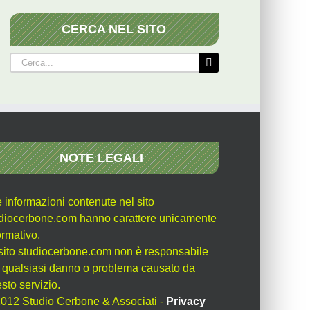
CERCA NEL SITO
Cerca
per:
NOTE LEGALI
e informazioni contenute nel sito
diocerbone.com hanno carattere unicamente
ormativo.
l sito studiocerbone.com non è responsabile
 qualsiasi danno o problema causato da
sto servizio.
012 Studio Cerbone & Associati -
Privacy