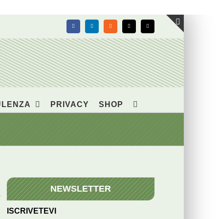
Facebook
LinkedIn
Rss
X
Email
Toggle
area
barra
scorrevol
ULENZA
PRIVACY
SHOP
NEWSLETTER
i
ISCRIVETEVI