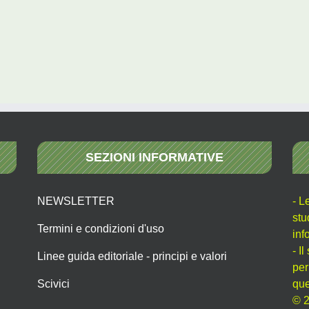
SEZIONI INFORMATIVE
NEWSLETTER
- L
stu
Termini e condizioni d'uso
inf
- I
Linee guida editoriale - principi e valori
per
Scivici
que
© 2