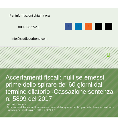
Salta
Per informazioni chiama ora
al
contenuto
800-598-552
|
Facebook
LinkedIn
Rss
X
Email
info@studiocerbone.com
Accertamenti fiscali: nulli se emessi
prime dello spirare dei 60 giorni dal
termine dilatorio -Cassazione sentenza
n. 5899 del 2017
sei qui:
Home
Accertamenti fiscali: nulli se emessi prime dello spirare dei 60 giorni dal termine dilatorio -
Cassazione sentenza n. 5899 del 2017