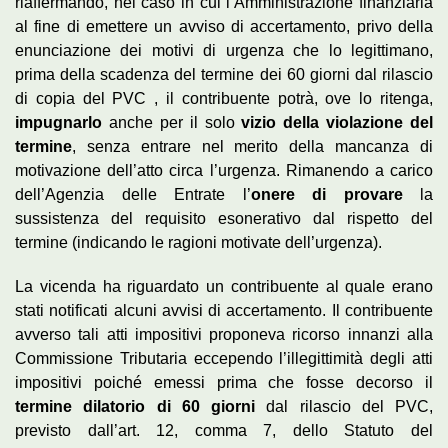
riaffermando, nel caso in cui l’Amministrazione finanziaria
al fine di emettere un avviso di accertamento, privo della
enunciazione dei motivi di urgenza che lo legittimano,
prima della scadenza del termine dei 60 giorni dal rilascio
di copia del PVC , il contribuente potrà, ove lo ritenga,
impugnarlo
anche per il solo
vizio della violazione del
termine
, senza entrare nel merito della mancanza di
motivazione dell’atto circa l’urgenza. Rimanendo a carico
dell’Agenzia delle Entrate l’
onere di provare
la
sussistenza del requisito esonerativo dal rispetto del
termine (indicando le ragioni motivate dell’urgenza).
La vicenda ha riguardato un contribuente al quale erano
stati notificati alcuni avvisi di accertamento. Il contribuente
avverso tali atti impositivi proponeva ricorso innanzi alla
Commissione Tributaria eccependo l’illegittimità degli atti
impositivi poiché emessi prima che fosse decorso il
termine dilatorio di 60 giorni
dal rilascio del PVC,
previsto dall’art. 12, comma 7, dello Statuto del