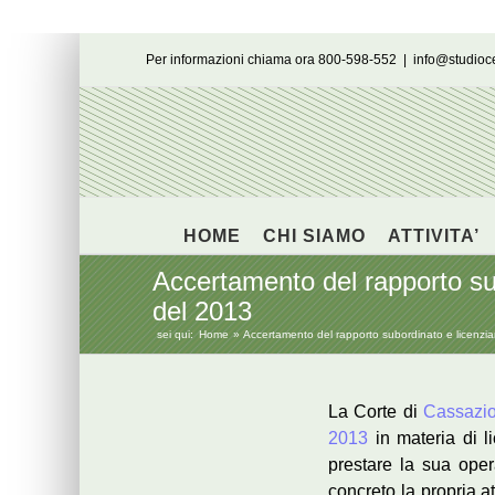
Salta
Per informazioni chiama ora 800-598-552
|
info@studio
al
contenuto
HOME
CHI SIAMO
ATTIVITA’
Accertamento del rapporto su
del 2013
sei qui:
Home
Accertamento del rapporto subordinato e licenzi
La Corte di
Cassazio
2013
in materia di li
prestare la sua ope
concreto la propria a