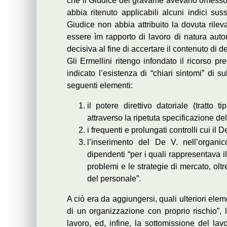
che il Giudice del gravame avevano omesso di
abbia ritenuto applicabili alcuni indici su
Giudice non abbia attribuito la dovuta rilev
essere ìm rapporto di lavoro di natura aut
decisiva al fine di accertare il contenuto di de
Gli Ermellini ritengo infondato il ricorso 
indicato l’esistenza di “chiari sintomi” di s
seguenti elementi:
il potere direttivo datoriale (tratto 
attraverso la ripetuta specificazione del
i frequenti e prolungati controlli cui il
l’inserimento del De V. nell’organi
dipendenti “per i quali rappresentava il 
problemi e le strategie di mercato, olt
del personale”.
A ciò era da aggiungersi, quali ulteriori ele
di un organizzazione con proprio rischio”, l
lavoro, ed, infine, la sottomissione del lavo