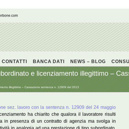
cerbone.com
CONTATTI
BANCA DATI
NEWS – BLOG
CONS
bordinato e licenziamento illegittimo – Ca
amento illegittimo – Cassazione sentenza n. 12909 del 2013
ne sez. lavoro con la sentenza n. 12909 del 24 maggio
cenziamento ha chiarito che qualora il lavoratore risulti
ra in presenza di un contratto di agenzia ma svolga in
ttività in analogia ad una prestazione di tipo subordinato,