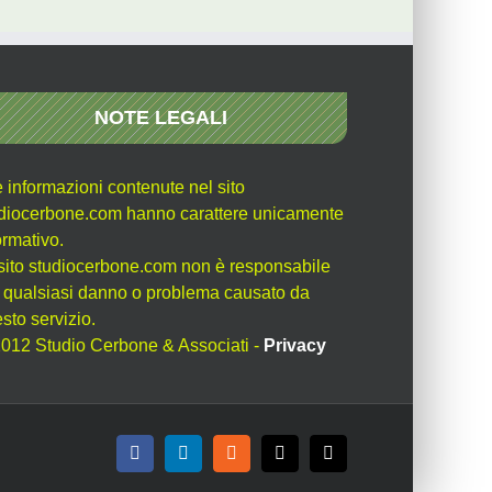
NOTE LEGALI
e informazioni contenute nel sito
diocerbone.com hanno carattere unicamente
ormativo.
l sito studiocerbone.com non è responsabile
 qualsiasi danno o problema causato da
sto servizio.
012 Studio Cerbone & Associati -
Privacy
Facebook
LinkedIn
Rss
X
Email