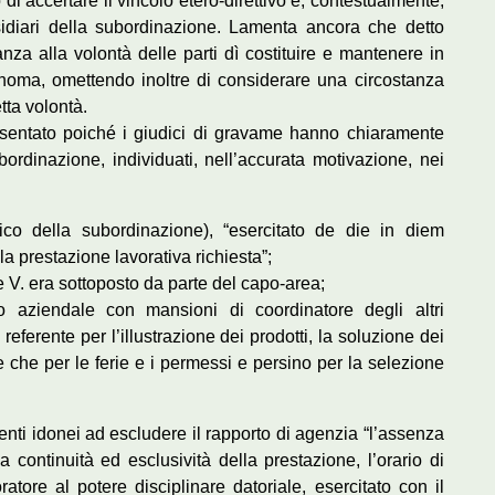
 accertare il vincolo etero-direttivo e, contestualmente,
ssidiari della subordinazione. Lamenta ancora che detto
anza alla volontà delle parti dì costituire e mantenere in
onoma, omettendo inoltre di considerare una circostanza
tta volontà.
presentato poiché i giudici di gravame hanno chiaramente
ubordinazione, individuati, nell’accurata motivazione, nei
tipico della subordinazione), “esercitato de die in diem
la prestazione lavorativa richiesta”;
 De V. era sottoposto da parte del capo-area;
co aziendale con mansioni di coordinatore degli altri
referente per l’illustrazione dei prodotti, la soluzione dei
re che per le ferie e i permessi e persino per la selezione
menti idonei ad escludere il rapporto di agenzia “l’assenza
a continuità ed esclusività della prestazione, l’orario di
ratore al potere disciplinare datoriale, esercitato con il