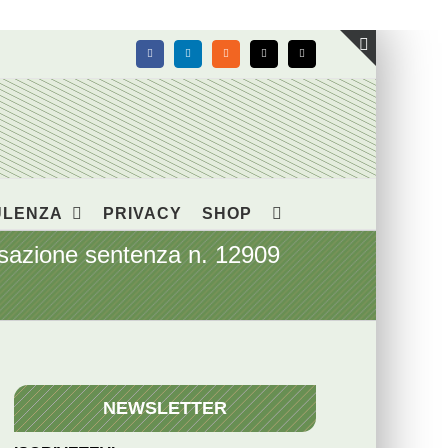
Facebook
LinkedIn
Rss
X
Email
Toggle
area
barra
scorrevol
ULENZA
PRIVACY
SHOP
ssazione sentenza n. 12909
NEWSLETTER