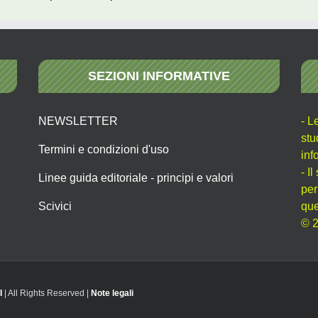
SEZIONI INFORMATIVE
NEWSLETTER
- L
stu
Termini e condizioni d'uso
inf
- I
Linee guida editoriale - principi e valori
per
Scivici
que
© 2
I
| All Rights Reserved |
Note legali