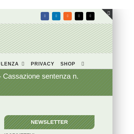
Facebook
LinkedIn
Rss
X
Email
Toggle
area
barra
scorrevol
ULENZA
PRIVACY
SHOP
 – Cassazione sentenza n.
NEWSLETTER