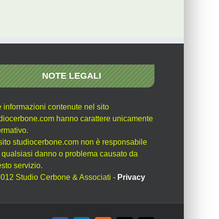
NOTE LEGALI
e informazioni contenute nel sito
diocerbone.com hanno carattere unicamente
ormativo.
l sito studiocerbone.com non è responsabile
 qualsiasi danno o problema causato da
sto servizio.
012 Studio Cerbone & Associati -
Privacy