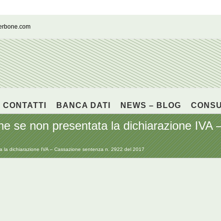
cerbone.com
CONTATTI
BANCA DATI
NEWS – BLOG
CONS
che se non presentata la dichiarazione IVA
ta la dichiarazione IVA – Cassazione sentenza n. 2922 del 2017