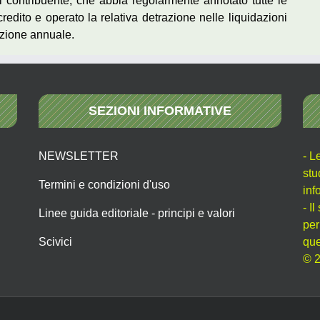
il contribuente, che abbia regolarmente annotato tutte le
 credito e operato la relativa detrazione nelle liquidazioni
azione annuale.
SEZIONI INFORMATIVE
NEWSLETTER
- L
stu
Termini e condizioni d'uso
inf
- I
Linee guida editoriale - principi e valori
per
Scivici
que
© 2