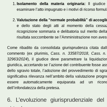
Isolamento della materia originaria:
Il giudice 
esaminare l’atto impugnato e i motivi di ricorso formul
Valutazione della “normale probabilità” di accogl
e dello stato degli atti al momento della cessa
ricognizione sommaria e delibatoria sul merito dell
risultata soccombente se l’Amministrazione non avesse 
Come ribadito da consolidata giurisprudenza citata da
commento (ex plurimis,
Cass. n. 33587/2018
,
Cass. n.
32963/2024
), il giudice deve parametrare la liquidazio
giuridica, accertando se l’azione del contribuente fosse as
dello sgravio totale, l’adozione del provvedimento di sgr
significativa rilevanza nell’ambito della valutazione progn
essere automaticamente equiparata ad un riconos
dell’infondatezza della pretesa.
6. L’evoluzione giurisprudenziale del