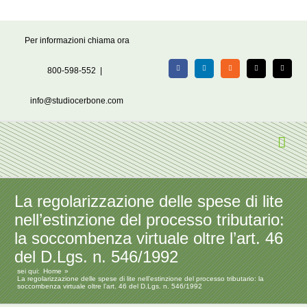
Salta
Per informazioni chiama ora
al
contenuto
800-598-552
|
Facebook
LinkedIn
Rss
X
Email
info@studiocerbone.com
La regolarizzazione delle spese di lite
nell’estinzione del processo tributario:
la soccombenza virtuale oltre l’art. 46
del D.Lgs. n. 546/1992
sei qui:
Home
La regolarizzazione delle spese di lite nell’estinzione del processo tributario: la
soccombenza virtuale oltre l’art. 46 del D.Lgs. n. 546/1992