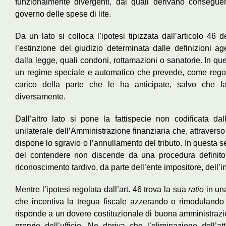
funzionalmente divergenti, dai quali derivano consegu
governo delle spese di lite.
Da un lato si colloca l’ipotesi tipizzata dall’articolo 46 
l’estinzione del giudizio determinata dalle definizioni ag
dalla legge, quali condoni, rottamazioni o sanatorie. In que
un regime speciale e automatico che prevede, come rego
carico della parte che le ha anticipate, salvo che 
diversamente.
Dall’altro lato si pone la fattispecie non codificata dall’
unilaterale dell’Amministrazione finanziaria che, attraver
dispone lo sgravio o l’annullamento del tributo. In questa 
del contendere non discende da una procedura definitor
riconoscimento tardivo, da parte dell’ente impositore, dell’
Mentre l’ipotesi regolata dall’art. 46 trova la sua
ratio
in una
che incentiva la tregua fiscale azzerando o rimodulando
risponde a un dovere costituzionale di buona amministrazi
proprio dell’ufficio. Ne deriva che l’eliminazione dell’a