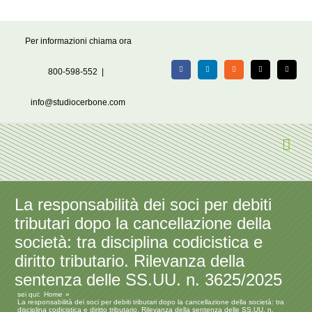
Salta
Per informazioni chiama ora
al
contenuto
800-598-552
|
Facebook
LinkedIn
Rss
X
Email
info@studiocerbone.com
La responsabilità dei soci per debiti
tributari dopo la cancellazione della
società: tra disciplina codicistica e
diritto tributario. Rilevanza della
sentenza delle SS.UU. n. 3625/2025
sei qui:
Home
La responsabilità dei soci per debiti tributari dopo la cancellazione della società: tra
disciplina codicistica e diritto tributario. Rilevanza della sentenza delle SS.UU. n.