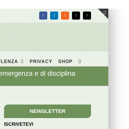
Facebook
LinkedIn
Rss
X
Email
Toggle
area
barra
scorrevol
ULENZA
PRIVACY
SHOP
i emergenza e di disciplina
NEWSLETTER
ISCRIVETEVI