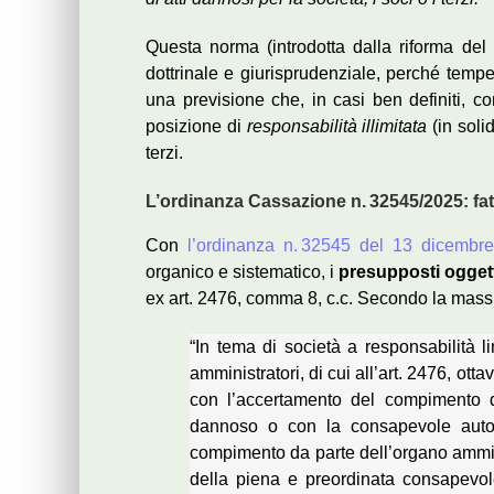
Questa norma (introdotta dalla riforma del d
dottrinale e giurisprudenziale, perché temper
una previsione che, in casi ben definiti, c
posizione di
responsabilità illimitata
(in soli
terzi.
L’ordinanza Cassazione n. 32545/2025: fatto
Con
l’ordinanza n. 32545 del 13 dicembr
organico e sistematico, i
presupposti oggetti
ex art. 2476, comma 8, c.c. Secondo la massi
“In tema di società a responsabilità li
amministratori, di cui all’art. 2476, ott
con l’accertamento del compimento da
dannoso o con la consapevole autor
compimento da parte dell’organo ammini
della piena e preordinata consapevol