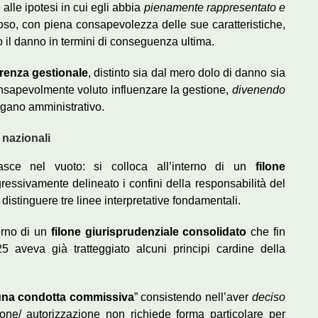
o
alle ipotesi in cui egli abbia
pienamente rappresentato e
noso, con piena consapevolezza delle sue caratteristiche,
o il danno in termini di conseguenza ultima.
erenza gestionale
, distinto sia dal mero dolo di danno sia
onsapevolmente voluto influenzare la gestione,
divenendo
rgano amministrativo.
 nazionali
asce nel vuoto: si colloca all’interno di un
filone
essivamente delineato i confini della responsabilità del
e distinguere tre linee interpretative fondamentali.
terno di un
filone giurisprudenziale consolidato
che fin
5 aveva già tratteggiato alcuni principi cardine della
una condotta commissiva
” consistendo nell’aver
deciso
one/ autorizzazione non richiede forma particolare per