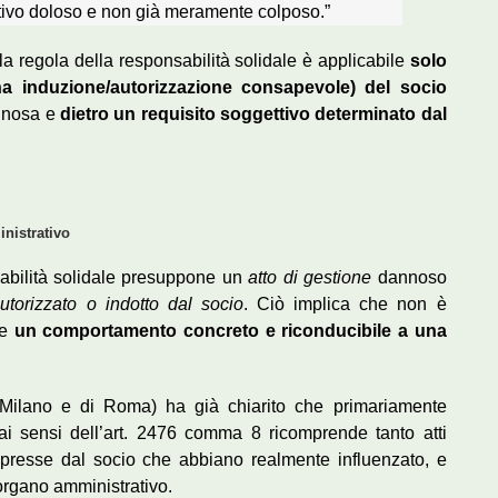
ttivo doloso e non già meramente colposo.”
la regola della responsabilità solidale è applicabile
solo
na induzione/autorizzazione consapevole) del socio
annosa e
dietro un requisito soggettivo determinato dal
inistrativo
abilità solidale presuppone un
atto di gestione
dannoso
torizzato o indotto dal socio
. Ciò implica che non è
re
un comportamento concreto e riconducibile a una
i Milano e di Roma) ha già chiarito che primariamente
i sensi dell’art. 2476 comma 8 ricomprende tanto atti
spresse dal socio che abbiano realmente influenzato, e
l’organo amministrativo.