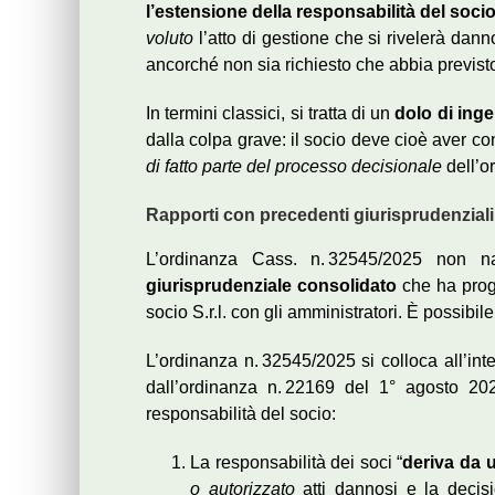
l’estensione della responsabilità del soci
voluto
l’atto di gestione che si rivelerà dan
ancorché non sia richiesto che abbia previst
In termini classici, si tratta di un
dolo di ing
dalla colpa grave: il socio deve cioè aver c
di fatto parte del processo decisionale
dell’o
Rapporti con precedenti giurisprudenziali
L’ordinanza Cass. n. 32545/2025 non n
giurisprudenziale consolidato
che ha progr
socio S.r.l. con gli amministratori. È possibil
L’ordinanza n. 32545/2025 si colloca all’in
dall’ordinanza n. 22169 del 1° agosto 202
responsabilità del socio:
La responsabilità dei soci “
deriva da 
o autorizzato
atti dannosi e la decisi