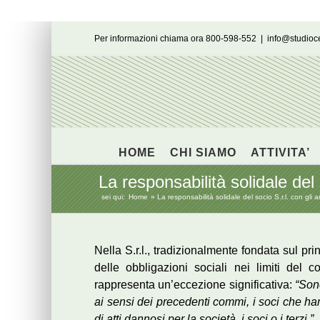
Salta
Per informazioni chiama ora 800-598-552
|
info@studio
al
contenuto
HOME
CHI SIAMO
ATTIVITA’
La responsabilità solidale del 
sei qui:
Home
La responsabilità solidale del socio S.r.l. con gli a
Nella S.r.l., tradizionalmente fondata sul prin
delle obbligazioni sociali nei limiti del co
rappresenta un’eccezione significativa:
“Sono
ai sensi dei precedenti commi, i soci che h
di atti dannosi per la società, i soci o i terzi.”