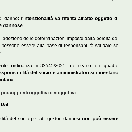
 di danno:
l’intenzionalità va riferita all’atto oggetto di
ze dannose
.
ll’adozione delle determinazioni imposte dalla perdita del
e possono essere alla base di responsabilità solidale se
e.
cente ordinanza n. 32545/2025, delineano un quadro
esponsabilità del socio e amministratori si innestano
ontaria
.
presupposti oggettivi e soggettivi
2169
:
lità del socio per atti gestori dannosi
non può essere