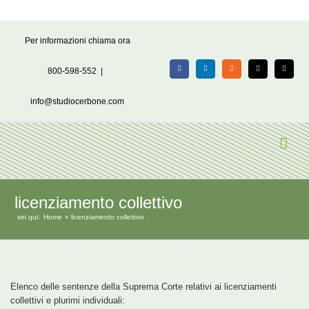
Salta
Per informazioni chiama ora
al
contenuto
800-598-552
|
Facebook
LinkedIn
Rss
X
Email
info@studiocerbone.com
licenziamento collettivo
sei qui:
Home
licenziamento collettivo
Elenco delle sentenze della Suprema Corte relativi ai licenziamenti
collettivi e plurimi individuali: