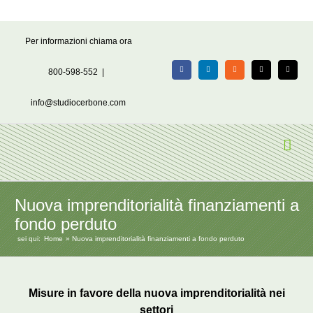
Salta
Per informazioni chiama ora
al
contenuto
800-598-552
|
Facebook
LinkedIn
Rss
X
Email
info@studiocerbone.com
Nuova imprenditorialità finanziamenti a
fondo perduto
sei qui:
Home
Nuova imprenditorialità finanziamenti a fondo perduto
Misure in favore della nuova imprenditorialità nei
settori