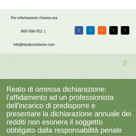
Salta
Per informazioni chiama ora
al
contenuto
800-598-552
|
Facebook
LinkedIn
Rss
X
Email
info@studiocerbone.com
Reato di omessa dichiarazione:
l’affidamento ad un professionista
dell’incarico di predisporre e
presentare la dichiarazione annuale dei
redditi non esonera il soggetto
obbligato dalla responsabilità penale