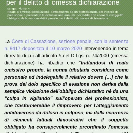
per il delitto di omessa dichiarazione
sei qui:
Home
Reato di omessa dichiarazione: l’affidamento ad un professionista dell’incarico di
predisporre e presentare la dichiarazione annuale dei redditi non esonera il soggetto
obbligato dalla responsabilità penale per il delitto di omessa dichiarazione
La
Corte di Cassazione, sezione penale, con la sentenza
n. 9417 depositata il 10 marzo 2020
intervenendo in tema
di reato di cui all’articolo 5 del D.Lgs. n. 74/2000 (omessa
dichiarazione) ha ribadito che
“trattandosi di reato
omissivo proprio, la norma tributaria considera come
personale ed indelegabile il relativo dovere […] che la
prova del dolo specifico di evasione non deriva dalla
semplice violazione dell’obbligo dichiarativo nè da una
“culpa in vigilando” sull’operato del professionista,
che trasformerebbe il rimprovero per l’atteggiamento
antidoveroso da doloso in colposo, ma dalla ricorrenza
di elementi fattuali dimostrativi che il soggetto
obbligato ha consapevolmente preordinato l’omessa