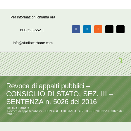
Salta
Per informazioni chiama ora
al
contenuto
800-598-552
|
Facebook
LinkedIn
Rss
X
Email
info@studiocerbone.com
Revoca di appalti pubblici –
CONSIGLIO DI STATO, SEZ. III –
SENTENZA n. 5026 del 2016
sei qui:
Home
Revoca di appalti pubblici – CONSIGLIO DI STATO, SEZ. III – SENTENZA n. 5026 del
2016