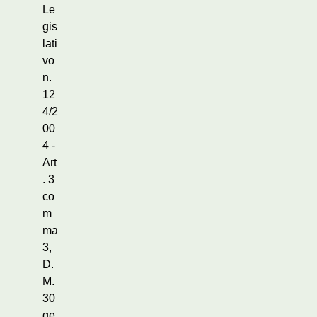
Le
gis
lati
vo
n.
12
4/2
00
4 -
Art
. 3
co
m
ma
3,
D.
M.
30
ge