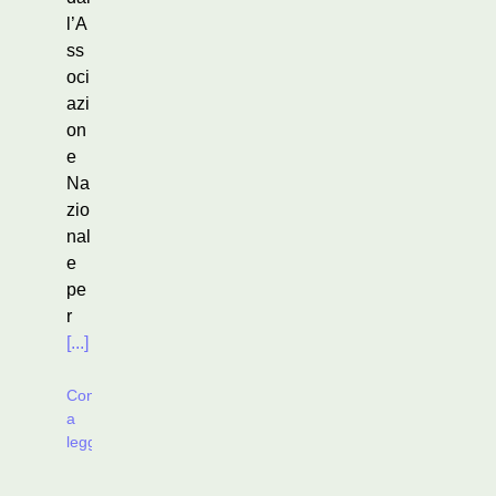
l’A
ss
oci
azi
on
e
Na
zio
nal
e
pe
r
[...]
Continua
a
leggere