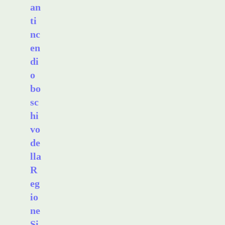
an
ti
nc
en
di
o
bo
sc
hi
vo
de
lla
R
eg
io
ne
Si