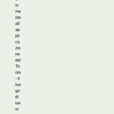
in
me
rito
all'
ap
pli
ca
zio
ne
del
Tit
olo
- II
luo
go
di
lav
or