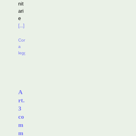
nit
ari
e
[...]
Continua
a
leggere
A
rt.
3
co
m
m