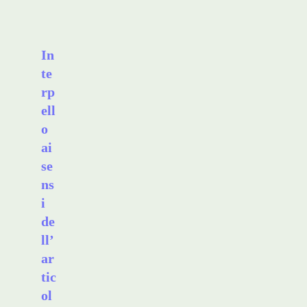
In
te
rp
ell
o
ai
se
ns
i
de
ll’
ar
tic
ol