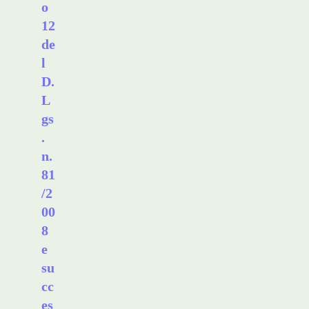
o
12
de
l
D.
L
gs
.
n.
81
/2
00
8
e
su
cc
es