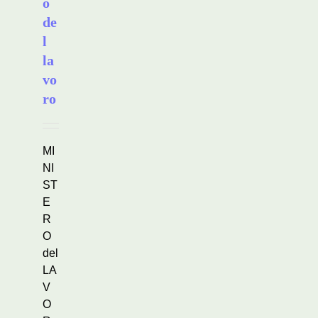
o
de
l
la
vo
ro
MI
NI
ST
E
R
O
del
LA
V
O