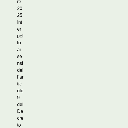
re
20
25
Int
er
pel
lo
ai
se
nsi
del
l’ar
tic
olo
9
del
De
cre
to