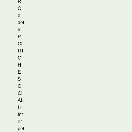
R
O
e
del
le
P
OL
ITI
C
H
E
S
O
CI
AL
I -
Int
er
pel