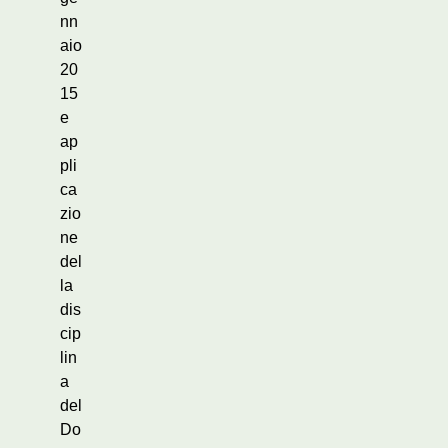
nn
aio
20
15
e
ap
pli
ca
zio
ne
del
la
dis
cip
lin
a
del
Do