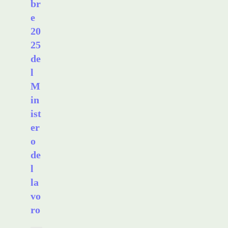
br
e
20
25
de
l
M
in
ist
er
o
de
l
la
vo
ro