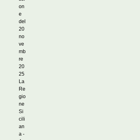
on
e
del
20
no
ve
mb
re
20
25
La
Re
gio
ne
Si
cili
an
a -