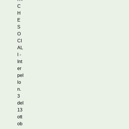
C
H
E
S
O
CI
AL
I -
Int
er
pel
lo
n.
3
del
13
ott
ob