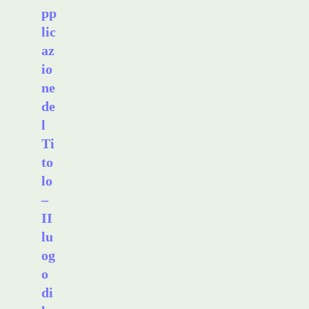
pp
lic
az
io
ne
de
l
Ti
to
lo
–
II
lu
og
o
di