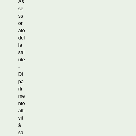
As
se
ss
or
ato
del
la
sal
ute
-
Di
pa
rti
me
nto
atti
vit
à
sa