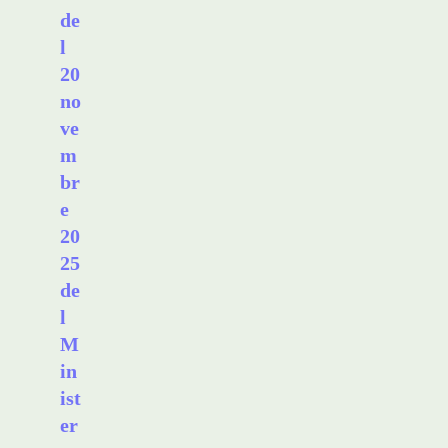
de
l
20
no
ve
m
br
e
20
25
de
l
M
in
ist
er