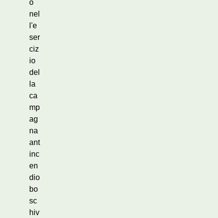
o
nel
l'e
ser
ciz
io
del
la
ca
mp
ag
na
ant
inc
en
dio
bo
sc
hiv