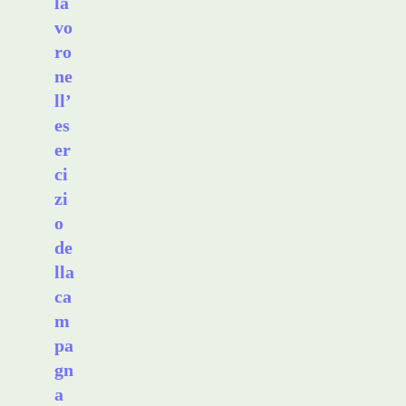
la
vo
ro
ne
ll’
es
er
ci
zi
o
de
lla
ca
m
pa
gn
a