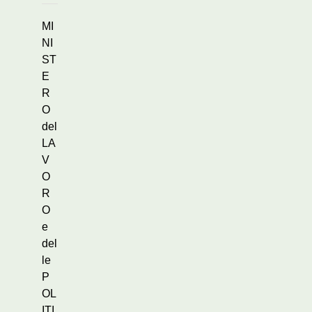
MI
NI
ST
E
R
O
del
LA
V
O
R
O
e
del
le
P
OL
ITI