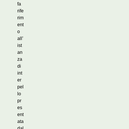
fa
rife
rim
ent
o
all’
ist
an
za
di
int
er
pel
lo
pr
es
ent
ata
dal