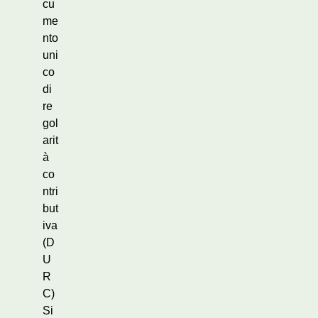
cu
me
nto
uni
co
di
re
gol
arit
à
co
ntri
but
iva
(D
U
R
C)
Si