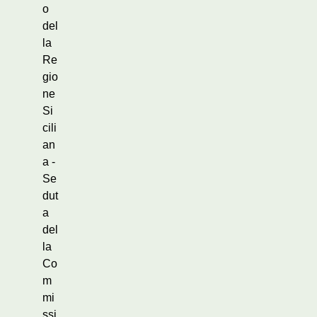
o
del
la
Re
gio
ne
Si
cili
an
a -
Se
dut
a
del
la
Co
m
mi
ssi