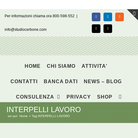
Salta
Per informazioni chiama ora 800-598-552
|
Facebook
LinkedIn
Rss
al
contenuto
info@studiocerbone.com
X
Email
HOME
CHI SIAMO
ATTIVITA’
CONTATTI
BANCA DATI
NEWS – BLOG
CONSULENZA
PRIVACY
SHOP
INTERPELLI LAVORO
sei qui:
Home
Tag:
INTERPELLI LAVORO