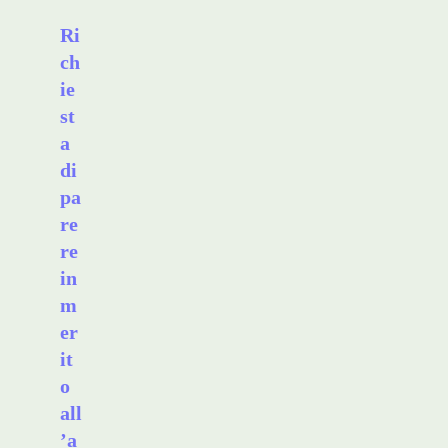
Ri
ch
ie
st
a
di
pa
re
re
in
m
er
it
o
all
’a