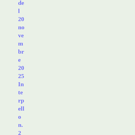
de
l
20
no
ve
m
br
e
20
25
In
te
rp
ell
o
n.
2