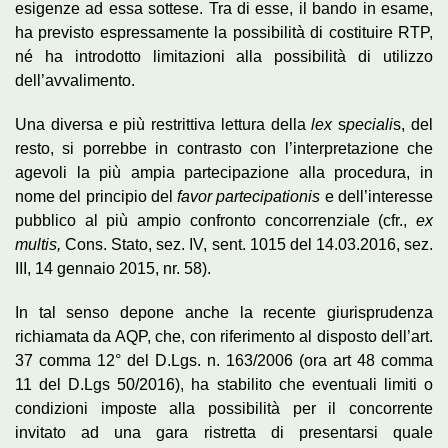
esigenze ad essa sottese. Tra di esse, il bando in esame,
ha previsto espressamente la possibilità di costituire RTP,
né ha introdotto limitazioni alla possibilità di utilizzo
dell’avvalimento.
Una diversa e più restrittiva lettura della
lex
s
peciali
s, del
resto, si porrebbe in contrasto con l’interpretazione che
agevoli la più ampia partecipazione alla procedura, in
nome del principio del
favor partecipationis
e dell’interesse
pubblico al più ampio confronto concorrenziale (cfr.,
ex
multis,
Cons. Stato, sez. IV, sent. 1015 del 14.03.2016, sez.
III, 14 gennaio 2015, nr. 58).
In tal senso depone anche la recente giurisprudenza
richiamata da AQP, che, con riferimento al disposto dell’art.
37 comma 12° del D.Lgs. n. 163/2006 (ora art 48 comma
11 del D.Lgs 50/2016), ha stabilito che eventuali limiti o
condizioni imposte alla possibilità per il concorrente
invitato ad una gara ristretta di presentarsi quale