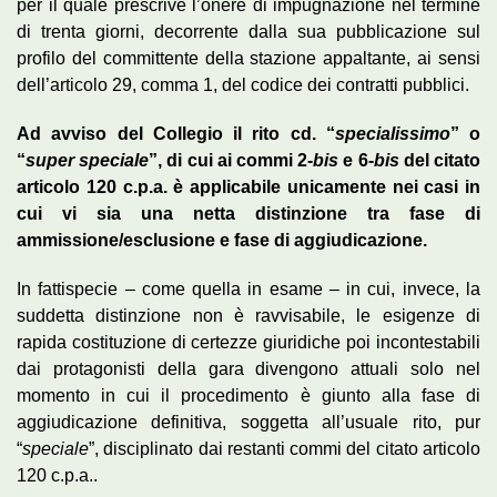
per il quale prescrive l’onere di impugnazione nel termine
di trenta giorni, decorrente dalla sua pubblicazione sul
profilo del committente della stazione appaltante, ai sensi
dell’articolo 29, comma 1, del codice dei contratti pubblici.
Ad avviso del Collegio il rito cd. “
specialissimo
” o
“
super speciale
”, di cui ai commi 2-
bis
e 6-
bis
del citato
articolo 120 c.p.a. è applicabile unicamente nei casi in
cui vi sia una netta distinzione tra fase di
ammissione/esclusione e fase di aggiudicazione.
In fattispecie – come quella in esame – in cui, invece, la
suddetta distinzione non è ravvisabile, le esigenze di
rapida costituzione di certezze giuridiche poi incontestabili
dai protagonisti della gara divengono attuali solo nel
momento in cui il procedimento è giunto alla fase di
aggiudicazione definitiva, soggetta all’usuale rito, pur
“
speciale
”, disciplinato dai restanti commi del citato articolo
120 c.p.a..