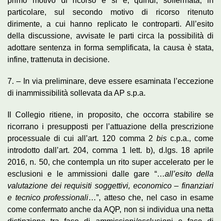
primo motivo di ricorso e si è, quindi, soffermata, in
particolare, sul secondo motivo di ricorso ritenuto
dirimente, a cui hanno replicato le controparti. All’esito
della discussione, avvisate le parti circa la possibilità di
adottare sentenza in forma semplificata, la causa è stata,
infine, trattenuta in decisione.
7. – In via preliminare, deve essere esaminata l’eccezione
di inammissibilità sollevata da AP s.p.a.
Il Collegio ritiene, in proposito, che occorra stabilire se
ricorrano i presupposti per l’attuazione della prescrizione
processuale di cui all’art. 120 comma 2
bis
c.p.a., come
introdotto dall’art. 204, comma 1 lett. b), d.lgs. 18 aprile
2016, n. 50, che contempla un rito super accelerato per le
esclusioni e le ammissioni dalle gare “…
all’esito della
valutazione dei requisiti soggettivi, economico – finanziari
e tecnico professionali
…”, atteso che, nel caso in esame
come confermato anche da AQP, non si individua una netta