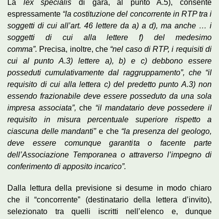
La
lex specialis
di gara, al punto A.5), consente
espressamente
“la costituzione del concorrente in RTP tra i
soggetti di cui all’art. 46 lettere da a) a d), ma anche … i
soggetti di cui alla lettere f) del medesimo
comma”.
Precisa, inoltre, che
“nel caso di RTP, i requisiti di
cui al punto A.3) lettere a), b) e c) debbono essere
posseduti cumulativamente dal raggruppamento”, che “il
requisito di cui alla lettera c) del predetto punto A.3) non
essendo frazionabile deve essere posseduto da una sola
impresa associata”,
che
“il mandatario deve possedere il
requisito in misura percentuale superiore rispetto a
ciascuna delle mandanti”
e che
“la presenza del geologo,
deve essere comunque garantita o facente parte
dell’Associazione Temporanea o attraverso l’impegno di
conferimento di apposito incarico”.
Dalla lettura della previsione si desume in modo chiaro
che il “concorrente” (destinatario della lettera d’invito),
selezionato tra quelli iscritti nell’elenco e, dunque