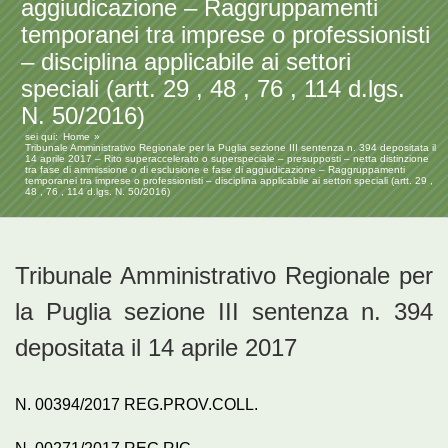
aggiudicazione – Raggruppamenti
temporanei tra imprese o professionisti
– disciplina applicabile ai settori
speciali (artt. 29 , 48 , 76 , 114 d.lgs.
N. 50/2016)
sei qui:
Home
Tribunale Amministrativo Regionale per la Puglia sezione III sentenza n. 394 depositata il
14 aprile 2017 – Rito superaccelerato o superspeciale – presupposti – netta distinzione
tra fase di ammissione o di esclusione e fase di aggiudicazione – Raggruppamenti
temporanei tra imprese o professionisti – disciplina applicabile ai settori speciali (artt. 29 ,
48 , 76 , 114 d.lgs. N. 50/2016)
Tribunale Amministrativo Regionale per
la Puglia sezione III sentenza n. 394
depositata il 14 aprile 2017
N. 00394/2017 REG.PROV.COLL.