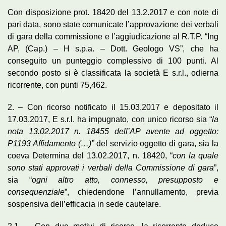
Con disposizione prot. 18420 del 13.2.2017 e con note di
pari data, sono state comunicate l’approvazione dei verbali
di gara della commissione e l’aggiudicazione al R.T.P. “Ing
AP, (Cap.) – H s.p.a. – Dott. Geologo VS”, che ha
conseguito un punteggio complessivo di 100 punti. Al
secondo posto si è classificata la società E s.r.l., odierna
ricorrente, con punti 75,462.
2. – Con ricorso notificato il 15.03.2017 e depositato il
17.03.2017, E s.r.l. ha impugnato, con unico ricorso sia “
la
nota 13.02.2017 n. 18455 dell’AP avente ad oggetto:
P1193 Affidamento (…)”
del servizio oggetto di gara, sia la
coeva Determina del 13.02.2017, n. 18420, “
con la quale
sono stati approvati i verbali della Commissione di gara
”,
sia “
ogni altro atto, connesso, presupposto e
consequenziale
”, chiedendone l’annullamento, previa
sospensiva dell’efficacia in sede cautelare.