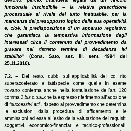
devono, perciò, intendersi legate da un vincolo
funzionale inscindibile – la relativa prescrizione
processuale si rivela del tutto inattuabile, per la
mancanza del presupposto logico della sua operatività
e, cioè, la predisposizione di un apparato regolativo
che garantisca la tempestiva informazione degli
interessati circa il contenuto del provvedimento da
gravare nel ristretto termine di decadenza ivi
stabilito”
(Cons. Sato, sez. III, sent. 4994 del
25.11.2016).
7.2. – Del resto, dubbi sull’applicabilità del cd. rito
superaccelerato a fattispecie come quella in esame
trovano conferma anche nella formulazione dell’art. 120
comma 2
bis
c.p.a.,
che fa espresso riferimento all’adozione
di “
successivi atti
”, rispetto al provvedimento che determina
le esclusioni dalla procedura di affidamento e le
ammissioni ad essa all’esito della valutazione dei requisiti
soggettivi, economico-finanziari e tecnico-professionali,