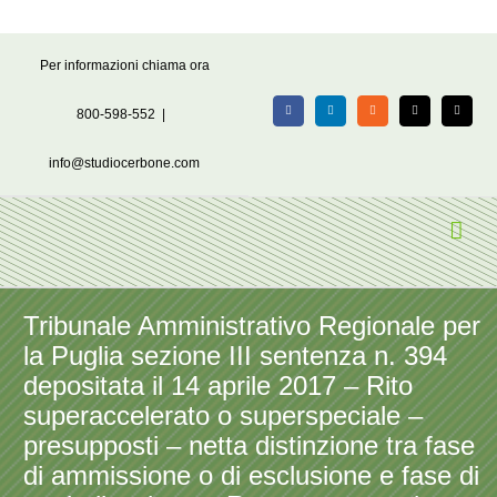
Salta
Per informazioni chiama ora
al
contenuto
800-598-552
|
Facebook
LinkedIn
Rss
X
Email
info@studiocerbone.com
Tribunale Amministrativo Regionale per
la Puglia sezione III sentenza n. 394
depositata il 14 aprile 2017 – Rito
superaccelerato o superspeciale –
presupposti – netta distinzione tra fase
di ammissione o di esclusione e fase di