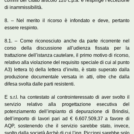
commi del citato articolo 120 c.p.a. e respinge l’eccezione
di inammissibilità.
8. – Nel merito il ricorso è infondato e deve, pertanto
essere respinto.
8.1. – Come riconosciuto anche da parte ricorrente nel
corso della discussione all’udienza fissata per la
trattazione dell’istanza cautelare, il primo motivo di ricorso,
relativo alla violazione del requisito speciale di cui al punto
A3) lettera b) della lettera d’invito, è stato superato dalla
produzione documentale versata in atti, oltre che dalla
difesa svolta dalle parti resistenti.
E s.r.l. ha contestato al controinteressato di aver svolto il
servizio relativo alla progettazione esecutiva del
potenziamento dell’impianto di depurazione di Brindisi,
dell’importo di lavori pari ad € 6.607.509,37 a favore di
AQP, sostenendo che il servizio sarebbe stato, invece,
svolto dalla società Archè di cui l’ing. Piccinni sarebbe solo