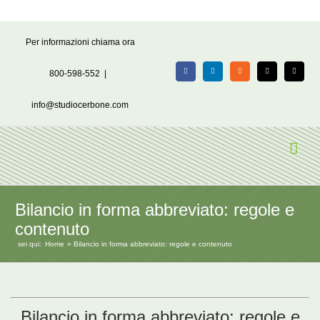
Salta
Per informazioni chiama ora
al
contenuto
800-598-552
|
Facebook
LinkedIn
Rss
X
Email
info@studiocerbone.com
Bilancio in forma abbreviato: regole e
contenuto
sei qui:
Home
Bilancio in forma abbreviato: regole e contenuto
Bilancio in forma abbreviato: regole e