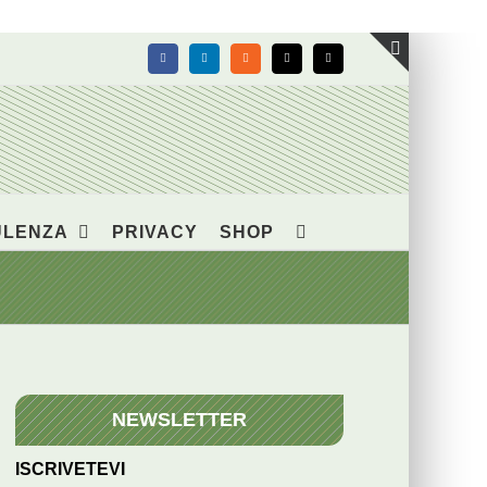
Facebook
LinkedIn
Rss
X
Email
Toggle
area
barra
scorrevol
ULENZA
PRIVACY
SHOP
NEWSLETTER
ISCRIVETEVI