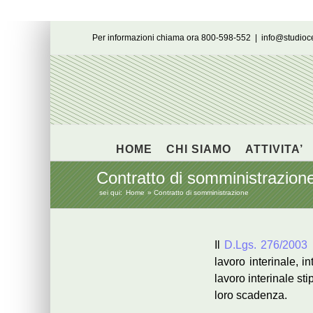
Salta
Per informazioni chiama ora 800-598-552
|
info@studio
al
contenuto
HOME
CHI SIAMO
ATTIVITA’
Contratto di somministrazion
sei qui:
Home
Contratto di somministrazione
Il
D.Lgs. 276/2003
h
lavoro interinale, i
lavoro interinale sti
loro scadenza.