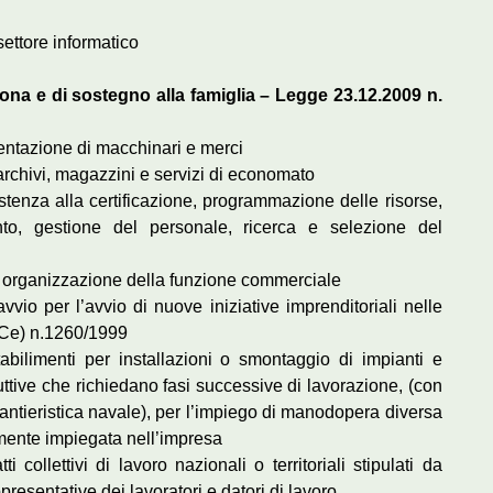
settore informatico
sona e di sostegno alla famiglia – Legge 23.12.2009 n.
mentazione di macchinari e merci
 archivi, magazzini e servizi di economato
istenza alla certificazione, programmazione delle risorse,
to, gestione del personale, ricerca e selezione del
to, organizzazione della funzione commerciale
avvio per l’avvio di nuove iniziative imprenditoriali nelle
 (Ce) n.1260/1999
stabilimenti per installazioni o smontaggio di impianti e
duttive che richiedano fasi successive di lavorazione, (con
a cantieristica navale), per l’impiego di manodopera diversa
mente impiegata nell’impresa
atti collettivi di lavoro nazionali o territoriali stipulati da
esentative dei lavoratori e datori di lavoro