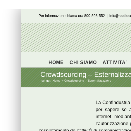
Salta
Per informazioni chiama ora 800-598-552
|
info@studio
al
contenuto
HOME
CHI SIAMO
ATTIVITA’
Crowdsourcing – Esternalizz
sei qui:
Home
Crowdsourcing – Esternalizzazione
La Confindustria 
per sapere se a
internet mediant
l’autorizzazione 
l’espletamento dell’attività di somministrazi