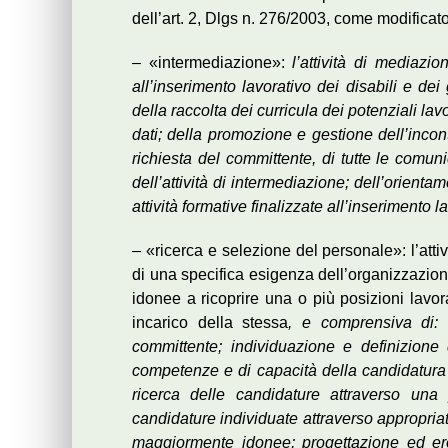
dell’art. 2, Dlgs n. 276/2003, come modificat
– «intermediazione»:
l’attività di mediazi
all’inserimento lavorativo dei disabili e dei 
della raccolta dei curricula dei potenziali lav
dati; della promozione e gestione dell’incont
richiesta del committente, di tutte le comu
dell’attività di intermediazione; dell’orient
attività formative finalizzate all’inserimento l
– «ricerca e selezione del personale»: l’attiv
di una specifica esigenza dell’organizzazion
idonee a ricoprire una o più posizioni lavo
incarico della stessa
, e comprensiva di: a
committente; individuazione e definizione 
competenze e di capacità della candidatura 
ricerca delle candidature attraverso una 
candidature individuate attraverso appropriat
maggiormente idonee; progettazione ed eroga