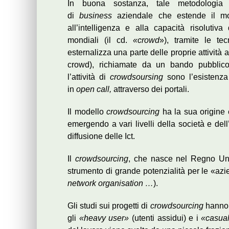
In buona sostanza, tale metodologia 
di
business
aziendale che estende il m
all’intelligenza e alla capacità risolutiva d
mondiali (il cd.
«crowd
»), tramite le te
esternalizza una parte delle proprie attività a
crowd), richiamate da un bando pubblico.
l’attività di
crowdsoursing
sono l’esistenza 
in
open call,
attraverso dei portali.
Il modello
crowdsourcing
ha la sua origine 
emergendo a vari livelli della società e del
diffusione delle Ict.
Il
crowdsourcing
, che nasce nel Regno Un
strumento di grande potenzialità per le «azi
network organisation …
).
Gli studi sui progetti di
crowdsourcing
hanno r
gli
«heavy user»
(utenti assidui) e i
«casua