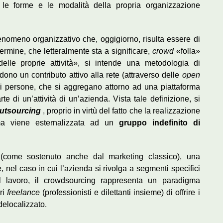
le forme e le modalità della propria organizzazione
fenomeno organizzativo che, oggigiorno, risulta essere di
ermine, che letteralmente sta a significare,
crowd
«folla»
elle proprie attività», si intende una metodologia di
ono un contributo attivo alla rete (attraverso delle
open
di persone, che si aggregano attorno ad una piattaforma
e di un’attività di un’azienda. Vista tale definizione, si
utsourcing
, proprio in virtù del fatto che la realizzazione
ma viene esternalizzata ad un
gruppo indefinito di
 (come sostenuto anche dal marketing classico), una
 nel caso in cui l’azienda si rivolga a segmenti specifici
del lavoro, il crowdsourcing rappresenta un paradigma
ori
freelance
(professionisti e dilettanti insieme) di offrire i
delocalizzato.