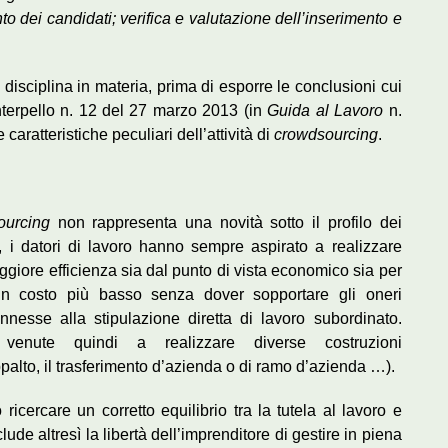
to dei candidati; verifica e valutazione dell’inserimento e
lla disciplina in materia, prima di esporre le conclusioni cui
interpello n. 12 del 27 marzo 2013 (in
Guida al Lavoro
n.
aratteristiche peculiari dell’attività di
crowdsourcing
.
ourcing
non rappresenta una novità sotto il profilo dei
i, i datori di lavoro hanno sempre aspirato a realizzare
aggiore efficienza sia dal punto di vista economico sia per
d un costo più basso senza dover sopportare gli oneri
onnesse alla stipulazione diretta di lavoro subordinato.
venute quindi a realizzare diverse costruzioni
ppalto, il trasferimento d’azienda o di ramo d’azienda …).
ricercare un corretto equilibrio tra la tutela al lavoro e
clude altresì la libertà dell’imprenditore di gestire in piena