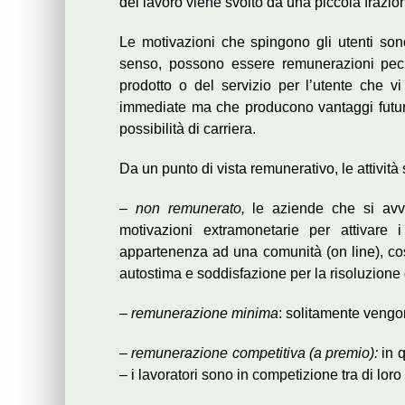
del lavoro viene svolto da una piccola frazion
Le motivazioni che spingono gli utenti sono 
senso, possono essere remunerazioni pecun
prodotto o del servizio per l’utente che v
immediate ma che producono vantaggi futuri,
possibilità di carriera.
Da un punto di vista remunerativo, le attività
–
non remunerato,
le aziende che si avva
motivazioni extramonetarie per attivare i
appartenenza ad una comunità (on line), cost
autostima e soddisfazione per la risoluzione 
–
remunerazione minima
: solitamente vengon
–
remunerazione competitiva (a premio):
in 
– i lavoratori sono in competizione tra di lor