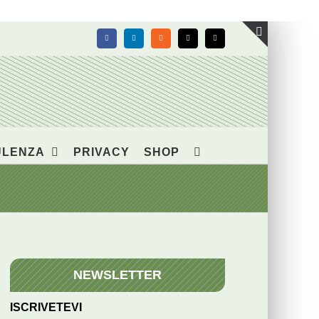
Facebook
LinkedIn
Rss
X
Email
Toggle
area
barra
scorrevol
ULENZA
PRIVACY
SHOP
NEWSLETTER
ISCRIVETEVI