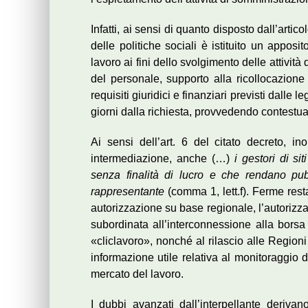
Infatti, ai sensi di quanto disposto dall’artic
delle politiche sociali è istituito un apposi
lavoro ai fini dello svolgimento delle attivit
del personale, supporto alla ricollocazione 
requisiti giuridici e finanziari previsti dalle
giorni dalla richiesta, provvedendo contestua
Ai sensi dell’art. 6 del citato decreto, ino
intermediazione, anche (…)
i gestori di si
senza finalità di lucro e che rendano pubb
rappresentante
(comma 1, lett.f). Ferme resta
autorizzazione su base regionale, l’autorizzaz
subordinata all’interconnessione alla borsa 
«cliclavoro», nonché al rilascio alle Regioni 
informazione utile relativa al monitoraggio 
mercato del lavoro.
I dubbi avanzati dall’interpellante derivano