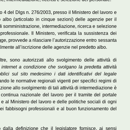
olo 4 del Dlgs n. 276/2003, presso il Ministero del lavoro e
to albo (articolato in cinque sezioni) delle agenzie per il
à di somministrazione, intermediazione, ricerca e selezione
professionale. Il Ministero, verificata la sussistenza dei
 legge, provvede a rilasciare l’autorizzazione entro sessanta
lmente all’iscrizione delle agenzie nel predetto albo.
ltre, sono autorizzati allo svolgimento delle attività di
ti internet a condizione che svolgano la predetta attività
lici sul sito medesimo i dati identificativi del legale
ndo le normative regionali vigenti per specifici regimi di
ione allo svolgimento di tali attività di intermediazione è
continua nazionale del lavoro per il tramite del portale
e al Ministero del lavoro e delle politiche sociali di ogni
dei fabbisogni professionali e al buon funzionamento del
 dalla definizione che il legislatore fornisce, ai sensi