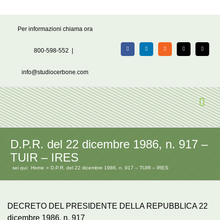
Salta
Per informazioni chiama ora
al
contenuto
800-598-552
|
Facebook
LinkedIn
Rss
X
Email
info@studiocerbone.com
D.P.R. del 22 dicembre 1986, n. 917 –
TUIR – IRES
sei qui:
Home
D.P.R. del 22 dicembre 1986, n. 917 – TUIR – IRES
DECRETO DEL PRESIDENTE DELLA REPUBBLICA 22
dicembre 1986, n. 917