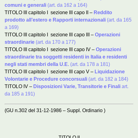
comuni e generali
(art. da 162 a 164)
TITOLO III capitolo I sezione III capo II –
Reddito
prodotto all’estero e Rapporti internazionali
(art. da 165
a 169)
TITOLO III capitolo I sezione III capo III –
Operazioni
straordinarie
(art. da 170 a 177)
TITOLO III capitolo I sezione III capo IV –
Operazioni
straordinarie tra soggetti residenti in Italia e residenti
negli stati membri della U.E.
(art. da 178 a 181)
TITOLO III capitolo I sezione III capo V –
Liquidazione
Volontarie e Procedure concorsuali
(art. da 182 a 184)
TITOLO IV –
Disposizioni Varie, Transitorie e Finali
art.
da 185 a 191)
(GU n.302 del 31-12-1986 – Suppl. Ordinario )
TITOLO II