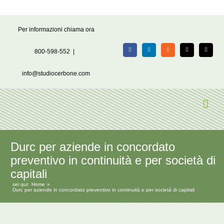
Salta
Per informazioni chiama ora
al
contenuto
800-598-552
|
Facebook
LinkedIn
Rss
X
Email
info@studiocerbone.com
Durc per aziende in concordato
preventivo in continuità e per società di
capitali
sei qui:
Home
Durc per aziende in concordato preventivo in continuità e per società di capitali