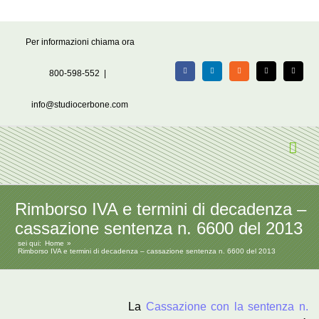
Salta
Per informazioni chiama ora
al
contenuto
800-598-552
|
Facebook
LinkedIn
Rss
X
Email
info@studiocerbone.com
Rimborso IVA e termini di decadenza –
cassazione sentenza n. 6600 del 2013
sei qui:
Home
Rimborso IVA e termini di decadenza – cassazione sentenza n. 6600 del 2013
La
Cassazione con la sentenza n.