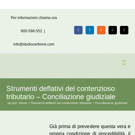
Salta
Per informazioni chiama ora
al
contenuto
800-598-552
|
Facebook
LinkedIn
Rss
X
Email
info@studiocerbone.com
Strumenti deflativi del contenzioso
tributario – Conciliazione giudiziale
sei qui:
Home
Strumenti deflativi del contenzioso tributario – Conciliazione giudiziale
Già prima di prevedere questa vera e
propria condizione di procedibilità, il