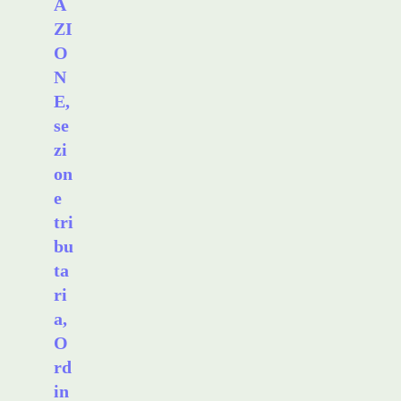
A
ZI
O
N
E,
se
zi
on
e
tri
bu
ta
ri
a,
O
rd
in