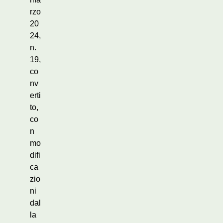
rzo
20
24,
n.
19,
co
nv
erti
to,
co
n
mo
difi
ca
zio
ni
dal
la