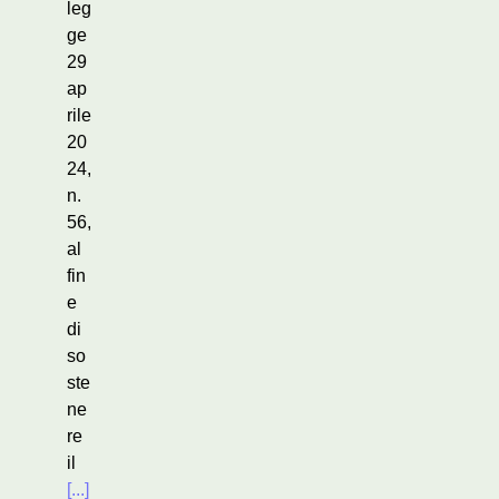
leg
ge
29
ap
rile
20
24,
n.
56,
al
fin
e
di
so
ste
ne
re
il
[...]