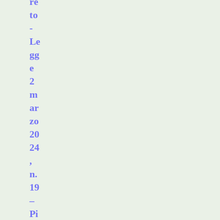
re
to
-
Le
gg
e
2
m
ar
zo
20
24
,
n.
19
–
Pi