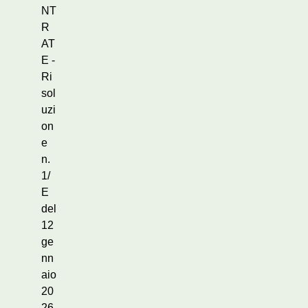
NT
R
AT
E -
Ri
sol
uzi
on
e
n.
1/
E
del
12
ge
nn
aio
20
26