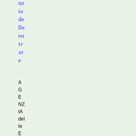
nz
ia
de
lle
en
tr
at
e
A
G
E
NZ
IA
del
le
E