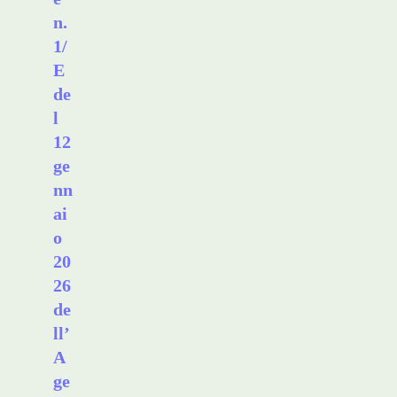
n.
1/
E
de
l
12
ge
nn
ai
o
20
26
de
ll’
A
ge