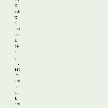
Cr
edi
to
d’i
mp
ost
a
pe
r
gli
inv
est
im
ent
i di
cui
all’
arti