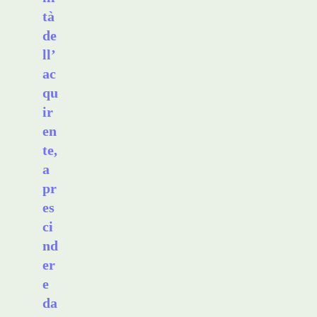
tà
de
ll’
ac
qu
ir
en
te,
a
pr
es
ci
nd
er
e
da