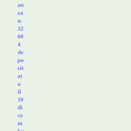
an
za
n.
32
60
4
de
po
sit
at
a
il
10
di
ce
m