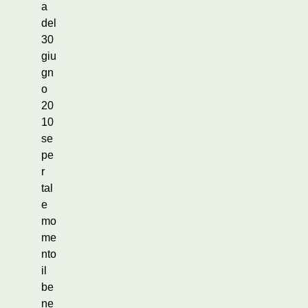
a
del
30
giu
gn
o
20
10
se
pe
r
tal
e
mo
me
nto
il
be
ne