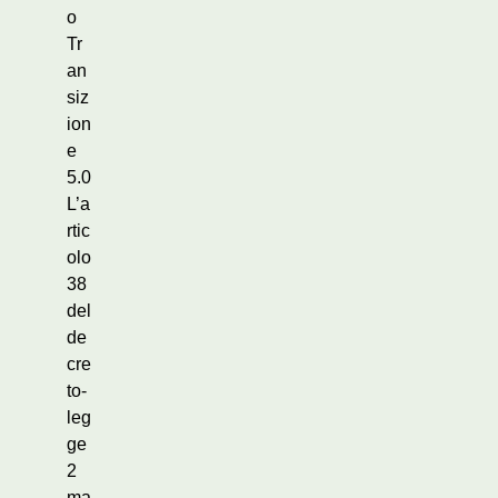
o
Tr
an
siz
ion
e
5.0
L’a
rtic
olo
38
del
de
cre
to-
leg
ge
2
ma