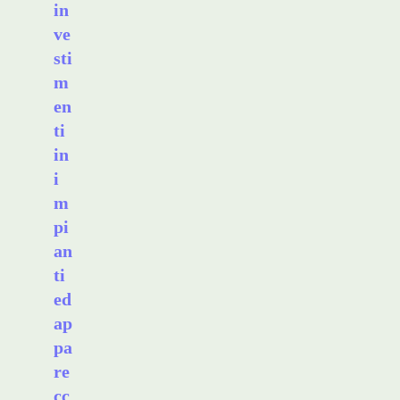
in
ve
sti
m
en
ti
in
i
m
pi
an
ti
ed
ap
pa
re
cc