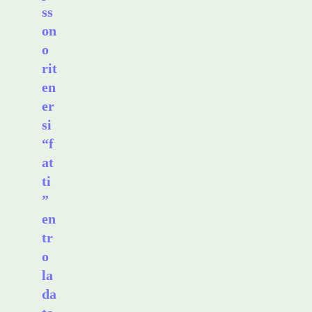
ss
on
o
rit
en
er
si
“f
at
ti
”
en
tr
o
la
da