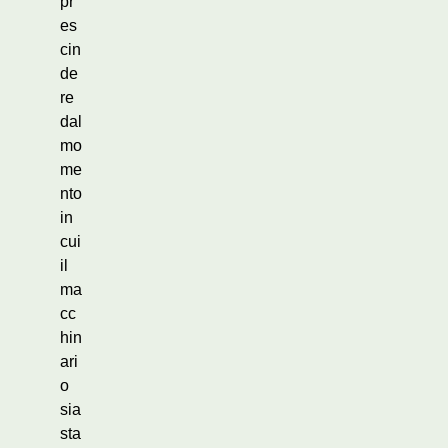
pr
es
cin
de
re
dal
mo
me
nto
in
cui
il
ma
cc
hin
ari
o
sia
sta