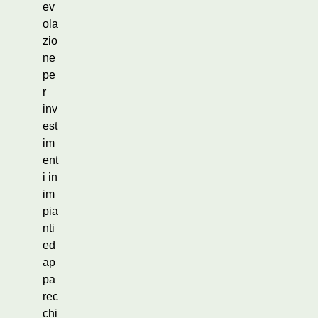
ev
ola
zio
ne
pe
r
inv
est
im
ent
i in
im
pia
nti
ed
ap
pa
rec
chi