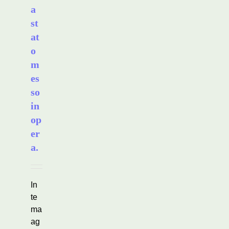
a
st
at
o
m
es
so
in
op
er
a.
In
te
ma
ag