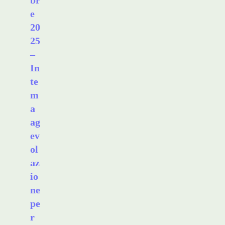
br
e
20
25
–
In
te
m
a
ag
ev
ol
az
io
ne
pe
r