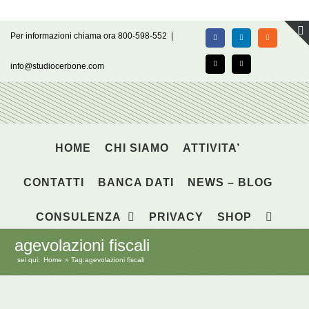
Salta
Per informazioni chiama ora 800-598-552
|
Facebook
LinkedIn
Rss
al
contenuto
info@studiocerbone.com
X
Email
HOME
CHI SIAMO
ATTIVITA’
CONTATTI
BANCA DATI
NEWS – BLOG
CONSULENZA
PRIVACY
SHOP
agevolazioni fiscali
sei qui:
Home
Tag:
agevolazioni fiscali