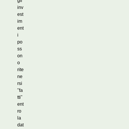
gli
inv
est
im
ent
i
po
ss
on
o
rite
ne
rsi
"fa
tti"
ent
ro
la
dat