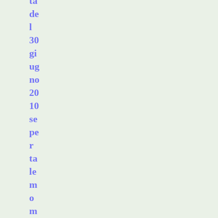
ta
de
l
30
gi
ug
no
20
10
se
pe
r
ta
le
m
o
m