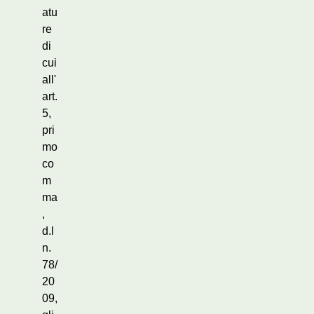
atu
re
di
cui
all'
art.
5,
pri
mo
co
m
ma
,
d.l
n.
78/
20
09,