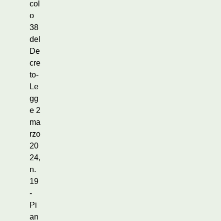
col
o
38
del
De
cre
to-
Le
gg
e 2
ma
rzo
20
24,
n.
19
-
Pi
an