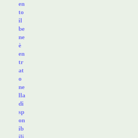
en
to
il
be
ne
è
en
tr
at
o
ne
lla
di
sp
on
ib
ili