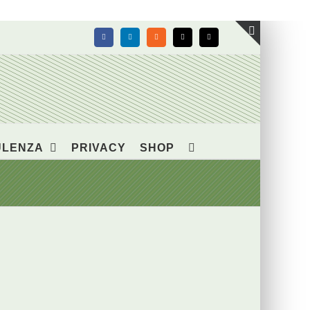
Facebook
LinkedIn
Rss
X
Email
Toggle
area
barra
scorrevol
ULENZA
PRIVACY
SHOP