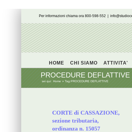
Salta
Per informazioni chiama ora 800-598-552
|
info@studio
al
contenuto
HOME
CHI SIAMO
ATTIVITA’
PROCEDURE DEFLATTIVE
sei qui:
Home
Tag:
PROCEDURE DEFLATTIVE
CORTE di CASSAZIONE,
sezione tributaria,
ordinanza n. 15057