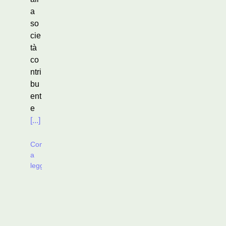
a
so
cie
tà
co
ntri
bu
ent
e
[...]
Continua
a
leggere