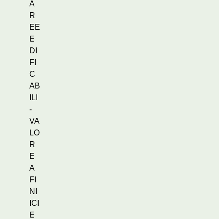
A
R
EE
E
DI
FI
C
AB
ILI
-
VA
LO
R
E
A
FI
NI
ICI
E