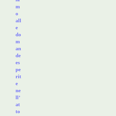
m
o
all
e
do
m
an
de
es
pe
rit
e
ne
ll’
at
to