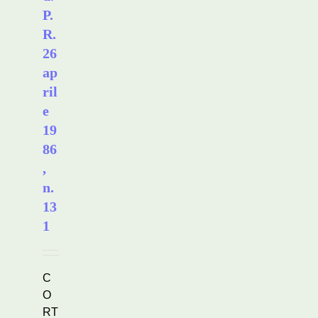
P.
R.
26
ap
ril
e
19
86
,
n.
13
1
C
O
RT