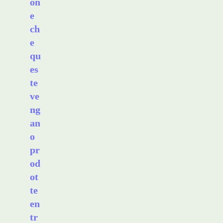
on
e
ch
e
qu
es
te
ve
ng
an
o
pr
od
ot
te
en
tr