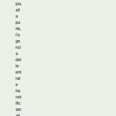
pia
all
a
pa
rte,
l'a
ge
nzi
a
del
le
ent
rat
e
ha
not
ific
ato
all