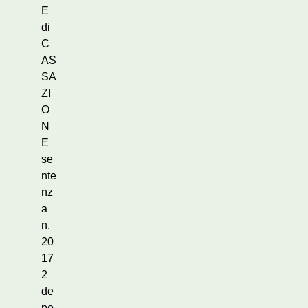
E
di
C
AS
SA
ZI
O
N
E
se
nte
nz
a
n.
20
17
2
de
po