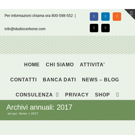
Salta
Per informazioni chiama ora 800-598-552
|
Facebook
LinkedIn
Rss
al
contenuto
info@studiocerbone.com
X
Email
HOME
CHI SIAMO
ATTIVITA’
CONTATTI
BANCA DATI
NEWS – BLOG
CONSULENZA
PRIVACY
SHOP
Archivi annuali:
2017
sei qui:
Home
2017