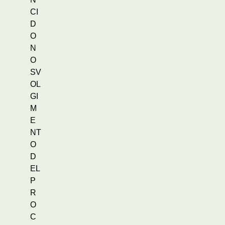
CI
D
O
N
O
SV
OL
GI
M
E
NT
O
D
EL
P
R
O
C