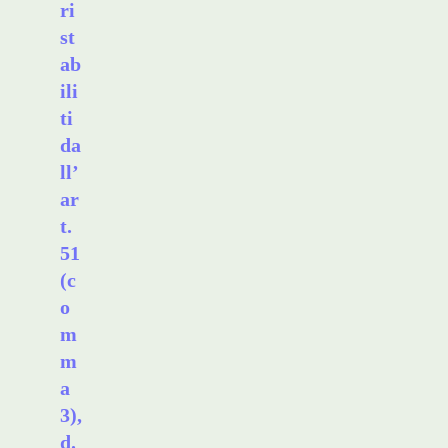
ri
st
ab
ili
ti
da
ll’
ar
t.
51
(c
o
m
m
a
3),
d.