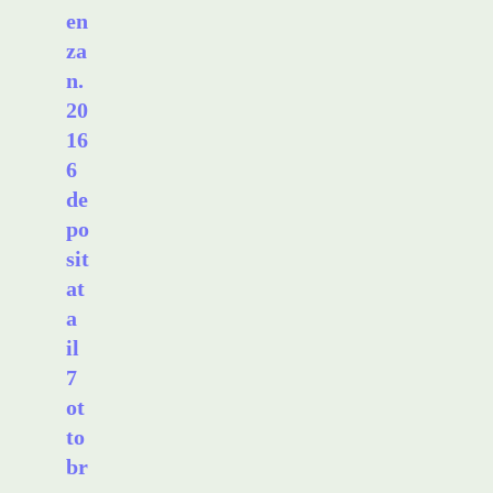
en
za
n.
20
16
6
de
po
sit
at
a
il
7
ot
to
br