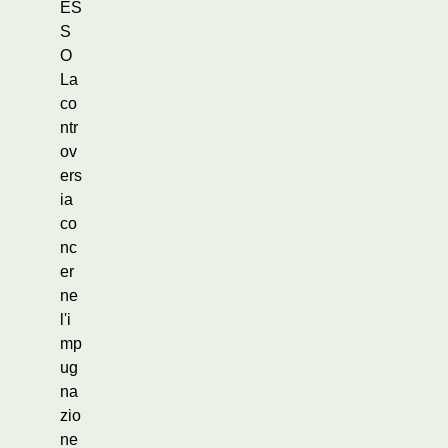
ES
S
O
La
co
ntr
ov
ers
ia
co
nc
er
ne
l'i
mp
ug
na
zio
ne