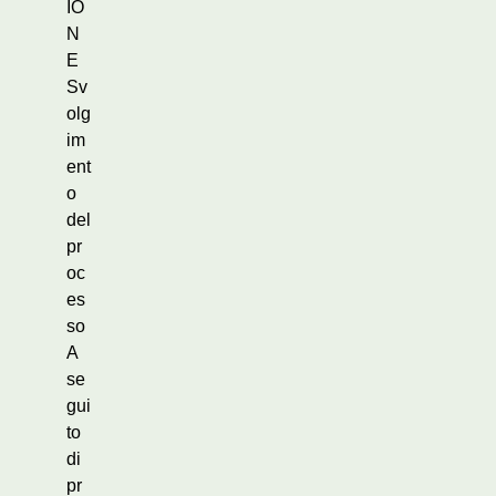
IO
N
E
Sv
olg
im
ent
o
del
pr
oc
es
so
A
se
gui
to
di
pr