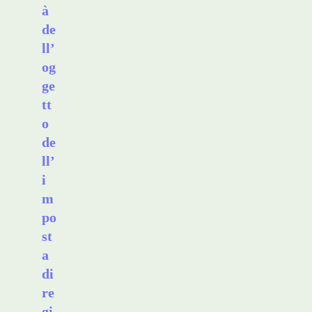
à
de
ll’
og
ge
tt
o
de
ll’
i
m
po
st
a
di
re
gi