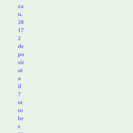
za
n.
20
17
2
de
po
sit
at
a
il
7
ot
to
br
e