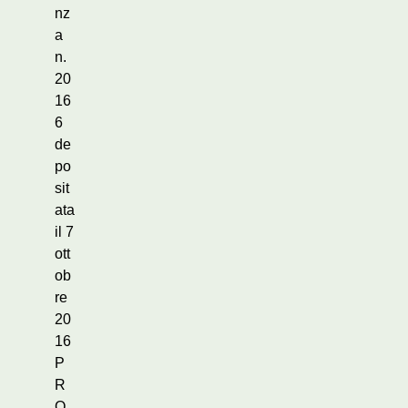
nz
a
n.
20
16
6
de
po
sit
ata
il 7
ott
ob
re
20
16
P
R
O