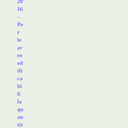
20
16
–
Pe
r
le
ar
ee
ed
ifi
ca
bi
li
la
qu
an
tit