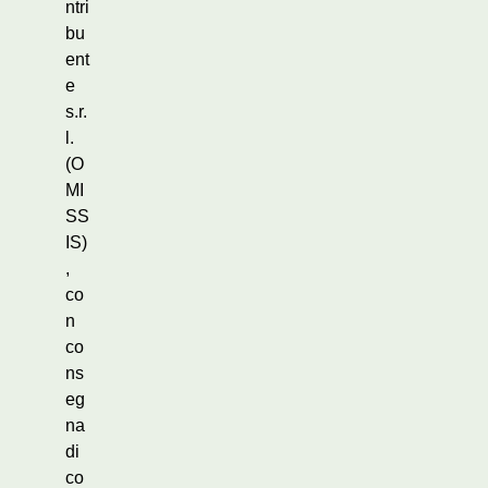
ntri
bu
ent
e
s.r.
l.
(O
MI
SS
IS)
,
co
n
co
ns
eg
na
di
co