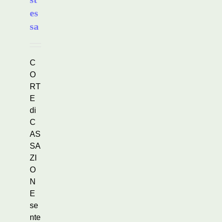
es
sa
C
O
RT
E
di
C
AS
SA
ZI
O
N
E
se
nte