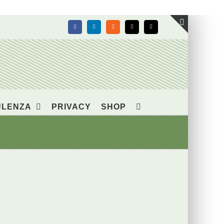
Facebook
LinkedIn
Rss
X
Email
Toggle
area
barra
scorrevol
ULENZA
PRIVACY
SHOP