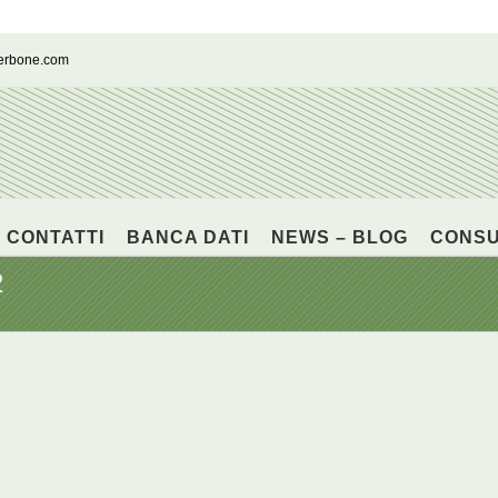
cerbone.com
CONTATTI
BANCA DATI
NEWS – BLOG
CONS
2