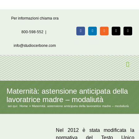
Salta
Per informazioni chiama ora
al
contenuto
800-598-552
|
Facebook
LinkedIn
Rss
X
Email
info@studiocerbone.com
Maternità: astensione anticipata della
lavoratrice madre – modaliutà
sei qui:
Home
Maternità: astensione anticipata della lavoratrice madre – modaliutà
Nel 2012 è stata modificata la
normativa del Testo Unico