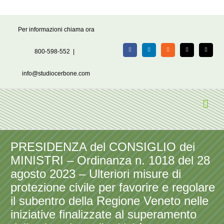
Salta
Per informazioni chiama ora
al
contenuto
800-598-552
|
Facebook
LinkedIn
Rss
X
Email
info@studiocerbone.com
PRESIDENZA del CONSIGLIO dei
MINISTRI – Ordinanza n. 1018 del 28
agosto 2023 – Ulteriori misure di
protezione civile per favorire e regolare
il subentro della Regione Veneto nelle
iniziative finalizzate al superamento