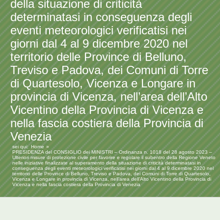
della situazione di criticità
determinatasi in conseguenza degli
eventi meteorologici verificatisi nei
giorni dal 4 al 9 dicembre 2020 nel
territorio delle Province di Belluno,
Treviso e Padova, dei Comuni di Torre
di Quartesolo, Vicenza e Longare in
provincia di Vicenza, nell’area dell’Alto
Vicentino della Provincia di Vicenza e
nella fascia costiera della Provincia di
Venezia
sei qui:
Home
PRESIDENZA del CONSIGLIO dei MINISTRI – Ordinanza n. 1018 del 28 agosto 2023 –
Ulteriori misure di protezione civile per favorire e regolare il subentro della Regione Veneto
nelle iniziative finalizzate al superamento della situazione di criticità determinatasi in
conseguenza degli eventi meteorologici verificatisi nei giorni dal 4 al 9 dicembre 2020 nel
territorio delle Province di Belluno, Treviso e Padova, dei Comuni di Torre di Quartesolo,
Vicenza e Longare in provincia di Vicenza, nell’area dell’Alto Vicentino della Provincia di
Vicenza e nella fascia costiera della Provincia di Venezia