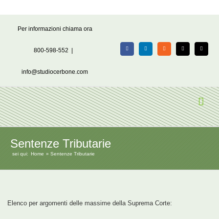
Salta
Per informazioni chiama ora
al
contenuto
800-598-552
|
Facebook
LinkedIn
Rss
X
Email
info@studiocerbone.com
Sentenze Tributarie
sei qui:
Home
Sentenze Tributarie
Elenco per argomenti delle massime della Suprema Corte: