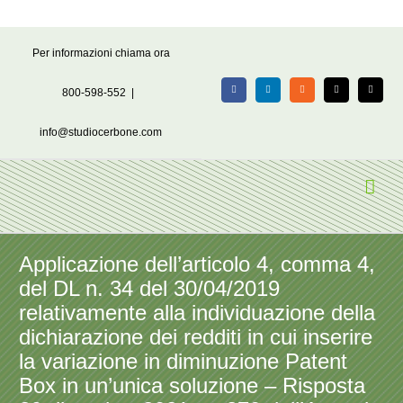
Salta
Per informazioni chiama ora
al
contenuto
800-598-552
|
Facebook
LinkedIn
Rss
X
Email
info@studiocerbone.com
Applicazione dell’articolo 4, comma 4,
del DL n. 34 del 30/04/2019
relativamente alla individuazione della
dichiarazione dei redditi in cui inserire
la variazione in diminuzione Patent
Box in un’unica soluzione – Risposta