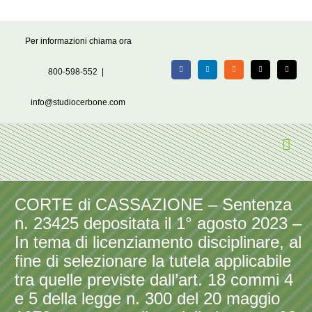
Salta
Per informazioni chiama ora
al
contenuto
800-598-552
|
Facebook
LinkedIn
Rss
X
Email
info@studiocerbone.com
CORTE di CASSAZIONE – Sentenza
n. 23425 depositata il 1° agosto 2023 –
In tema di licenziamento disciplinare, al
fine di selezionare la tutela applicabile
tra quelle previste dall’art. 18 commi 4
e 5 della legge n. 300 del 20 maggio