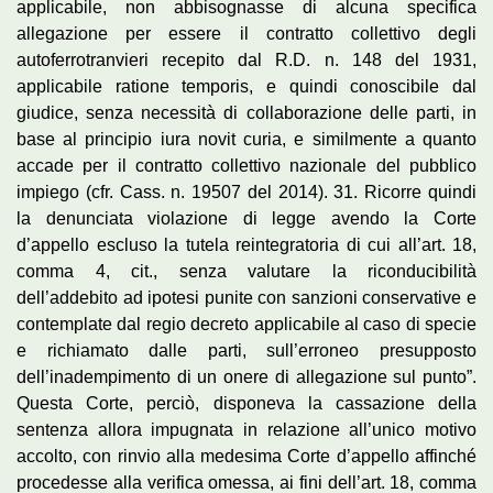
applicabile, non abbisognasse di alcuna specifica
allegazione per essere il contratto collettivo degli
autoferrotranvieri recepito dal R.D. n. 148 del 1931,
applicabile ratione temporis, e quindi conoscibile dal
giudice, senza necessità di collaborazione delle parti, in
base al principio iura novit curia, e similmente a quanto
accade per il contratto collettivo nazionale del pubblico
impiego (cfr. Cass. n. 19507 del 2014). 31. Ricorre quindi
la denunciata violazione di legge avendo la Corte
d’appello escluso la tutela reintegratoria di cui all’art. 18,
comma 4, cit., senza valutare la riconducibilità
dell’addebito ad ipotesi punite con sanzioni conservative e
contemplate dal regio decreto applicabile al caso di specie
e richiamato dalle parti, sull’erroneo presupposto
dell’inadempimento di un onere di allegazione sul punto”.
Questa Corte, perciò, disponeva la cassazione della
sentenza allora impugnata in relazione all’unico motivo
accolto, con rinvio alla medesima Corte d’appello affinché
procedesse alla verifica omessa, ai fini dell’art. 18, comma