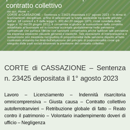
contratto collettivo
sei qui:
Home
CORTE di CASSAZIONE – Sentenza n. 23425 depositata il 1° agosto 2023 – In tema di
licenziamento disciplinare, al fine di selezionare la tutela applicabile tra quelle previste
dall’art. 18 commi 4 e 5 della legge n. 300 del 20 maggio 1970, come novellata dalla
legge n. 92 del 28 giugno 2012, è consentita al giudice la sussunzione della condotta
addebitata al lavoratore ed in concreto accertata giudizialmente nella previsione
contrattuale che punisca l’illecito con sanzione conservativa anche laddove tale previsione
sia espressa attraverso clausole generali o elastiche. Tale operazione di interpretazione e
sussunzione non trasmoda nel giudizio di proporzionalità della sanzione rispetto al fatto
contestato restando nei limiti dell’attuazione del principio di proporzionalità come già
eseguito dalle parti sociali attraverso la previsione del contratto collettivo
CORTE di CASSAZIONE – Sentenza
n. 23425 depositata il 1° agosto 2023
Lavoro – Licenziamento – Indennità risarcitoria
omnicomprensiva – Giusta causa – Contratto collettivo
autoferrotranvieri – Retribuzione globale di fatto – Reato
contro il patrimonio – Volontario inadempimento doveri di
ufficio – Negligenza