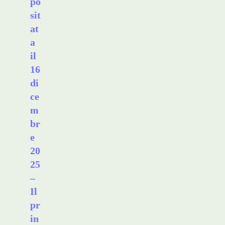
po
sit
at
a
il
16
di
ce
m
br
e
20
25
–
Il
pr
in