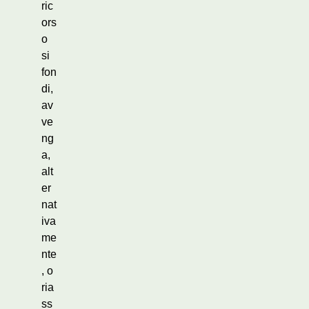
ric
ors
o
si
fon
di,
av
ve
ng
a,
alt
er
nat
iva
me
nte
, o
ria
ss