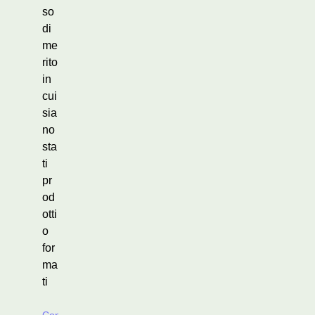
so
di
me
rito
in
cui
sia
no
sta
ti
pr
od
otti
o
for
ma
ti