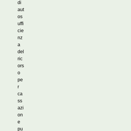
di
aut
os
uffi
cie
nz
a
del
ric
ors
o
pe
r
ca
ss
azi
on
e
pu