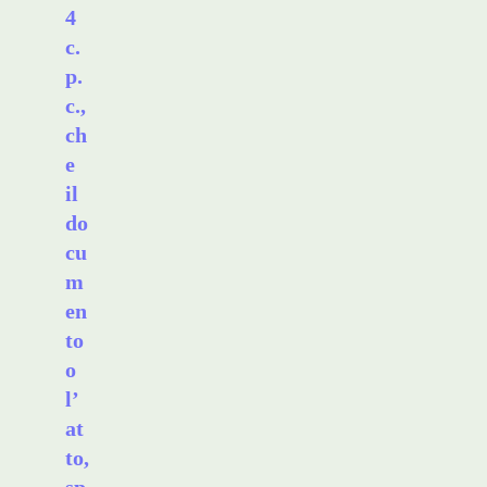
4
c.
p.
c.,
ch
e
il
do
cu
m
en
to
o
l’
at
to,