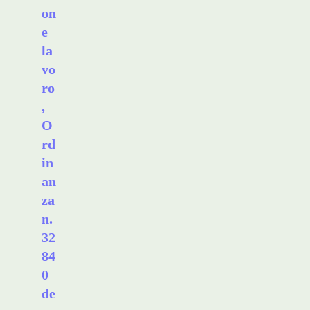
on
e
la
vo
ro
,
O
rd
in
an
za
n.
32
84
0
de