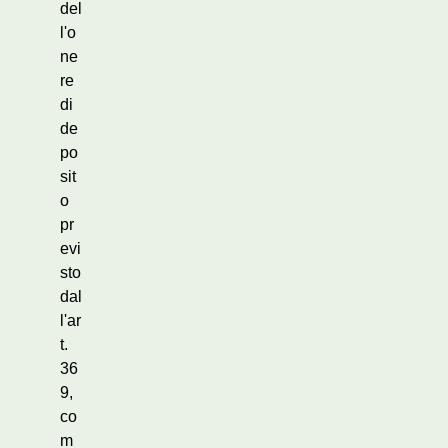
del
l'o
ne
re
di
de
po
sit
o
pr
evi
sto
dal
l'ar
t.
36
9,
co
m