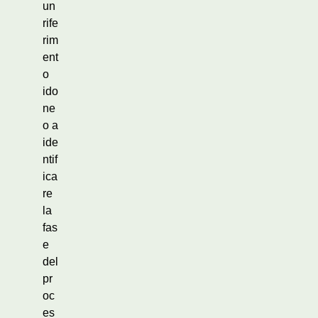
un
rife
rim
ent
o
ido
ne
o a
ide
ntif
ica
re
la
fas
e
del
pr
oc
es