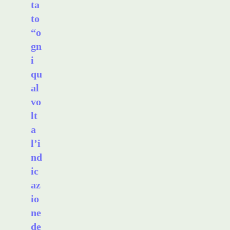
ta
to
“o
gn
i
qu
al
vo
lt
a
l’i
nd
ic
az
io
ne
de