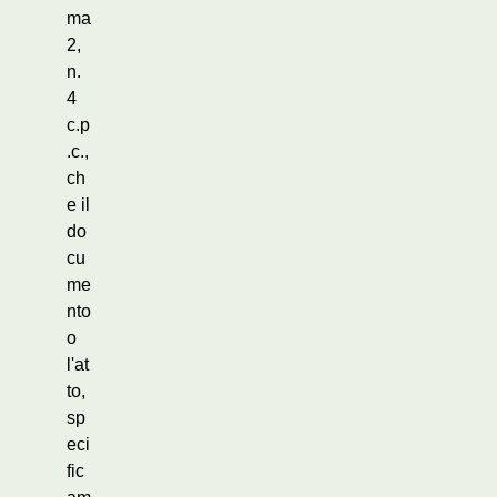
ma
2,
n.
4
c.p
.c.,
ch
e il
do
cu
me
nto
o
l'at
to,
sp
eci
fic