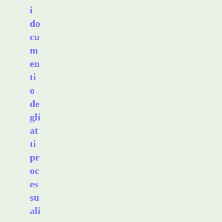
i
do
cu
m
en
ti
o
de
gli
at
ti
pr
oc
es
su
ali