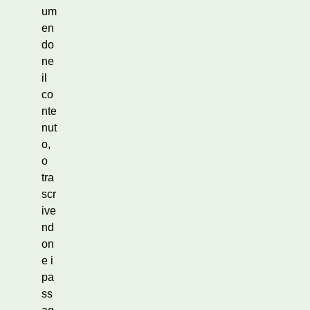
um
en
do
ne
il
co
nte
nut
o,
o
tra
scr
ive
nd
on
e i
pa
ss