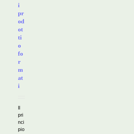
i
pr
od
ot
ti
o
fo
r
m
at
i
Il
pri
nci
pio