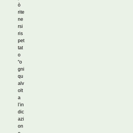
ò
rite
ne
rsi
ris
pet
tat
o
“o
gni
qu
alv
olt
a
l'in
dic
azi
on