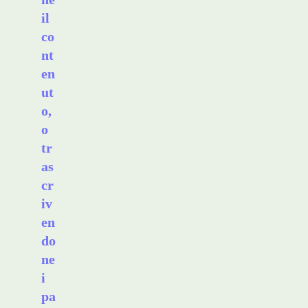
il
co
nt
en
ut
o,
o
tr
as
cr
iv
en
do
ne
i
pa