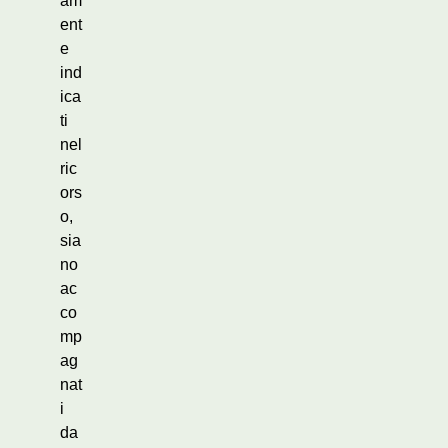
am
ent
e
ind
ica
ti
nel
ric
ors
o,
sia
no
ac
co
mp
ag
nat
i
da