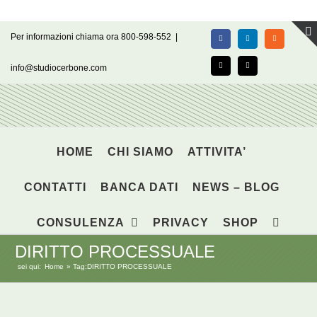
Salta
Per informazioni chiama ora 800-598-552
|
Facebook
LinkedIn
Rss
al
contenuto
info@studiocerbone.com
X
Email
HOME
CHI SIAMO
ATTIVITA’
CONTATTI
BANCA DATI
NEWS – BLOG
CONSULENZA
PRIVACY
SHOP
DIRITTO PROCESSUALE
sei qui:
Home
Tag:
DIRITTO PROCESSUALE