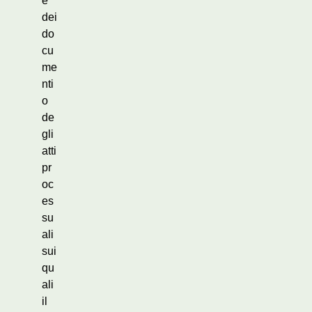
e
dei
do
cu
me
nti
o
de
gli
atti
pr
oc
es
su
ali
sui
qu
ali
il