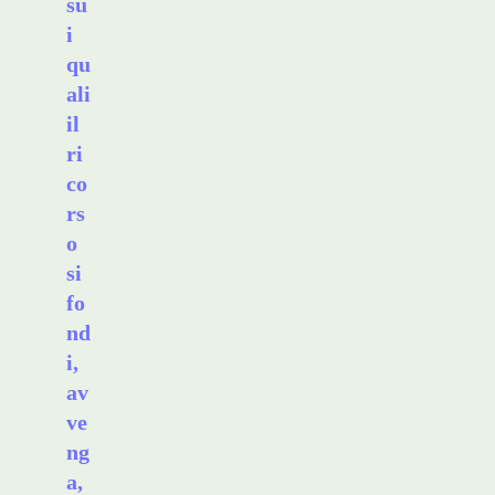
su
i
qu
ali
il
ri
co
rs
o
si
fo
nd
i,
av
ve
ng
a,