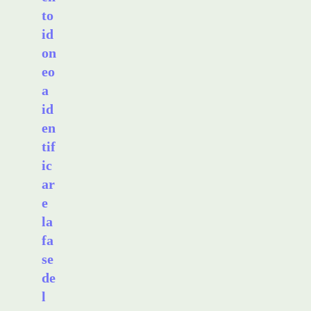
to
id
on
eo
a
id
en
tif
ic
ar
e
la
fa
se
de
l