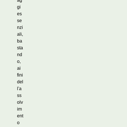
ag
gi
es
se
nzi
ali,
ba
sta
nd
o,
ai
fini
del
l'a
ss
olv
im
ent
o