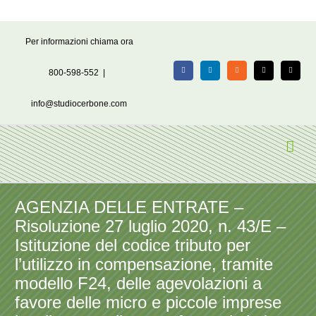
Salta
Per informazioni chiama ora
al
contenuto
800-598-552
|
Facebook
LinkedIn
Rss
X
Email
info@studiocerbone.com
AGENZIA DELLE ENTRATE –
Risoluzione 27 luglio 2020, n. 43/E –
Istituzione del codice tributo per
l’utilizzo in compensazione, tramite
modello F24, delle agevolazioni a
favore delle micro e piccole imprese