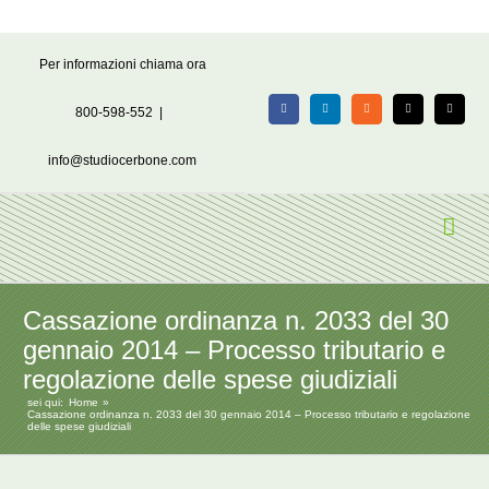
Salta
Per informazioni chiama ora
al
contenuto
800-598-552
|
Facebook
LinkedIn
Rss
X
Email
info@studiocerbone.com
Cassazione ordinanza n. 2033 del 30
gennaio 2014 – Processo tributario e
regolazione delle spese giudiziali
sei qui:
Home
Cassazione ordinanza n. 2033 del 30 gennaio 2014 – Processo tributario e regolazione
delle spese giudiziali