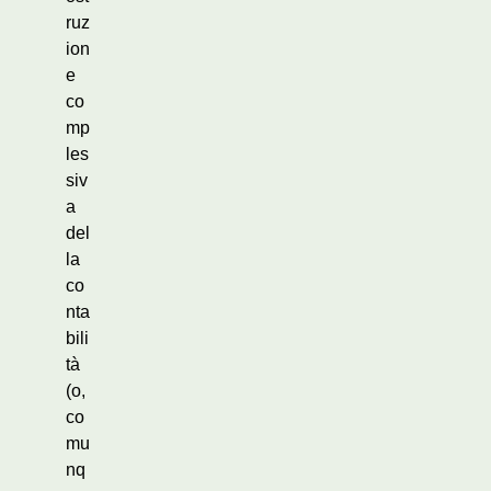
ruz
ion
e
co
mp
les
siv
a
del
la
co
nta
bili
tà
(o,
co
mu
nq