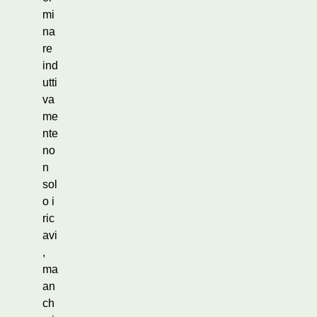
mi
na
re
ind
utti
va
me
nte
no
n
sol
o i
ric
avi
,
ma
an
ch