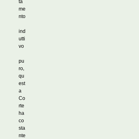
ta
me
nto
ind
utti
vo
pu
ro,
qu
est
a
Co
rte
ha
co
sta
nte