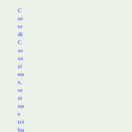
C
or
te
di
C
as
sa
zi
on
e,
se
zi
on
e
tri
bu