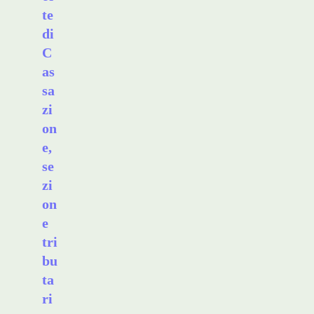
te
di
C
as
sa
zi
on
e,
se
zi
on
e
tri
bu
ta
ri