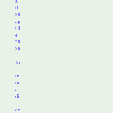
a
il
28
ap
ril
e
20
26
–
In
te
m
a
di
ac