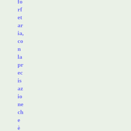
fo
rf
et
ar
ia,
co
n
la
pr
ec
is
az
io
ne
ch
e
è