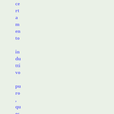
ce
rt
a
m
en
to
in
du
tti
vo
pu
ro
,
qu
es