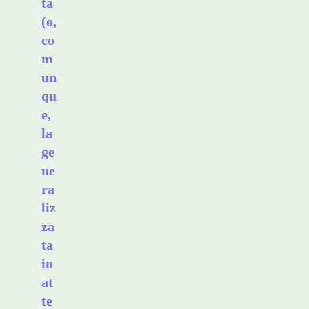
tà
(o,
co
m
un
qu
e,
la
ge
ne
ra
liz
za
ta
in
at
te