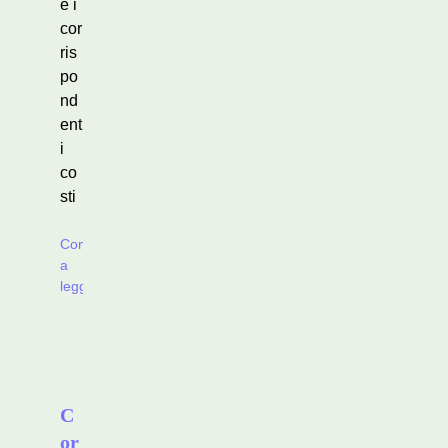
e i
cor
ris
po
nd
ent
i
co
sti
Continua
a
leggere
C
or