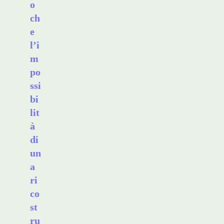
o
ch
e
l’i
m
po
ssi
bi
lit
à
di
un
a
ri
co
st
ru