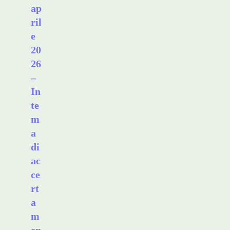
ap
ril
e
20
26
–
In
te
m
a
di
ac
ce
rt
a
m