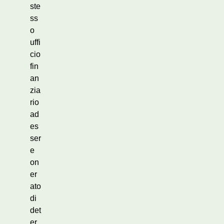
ste
ss
o
uffi
cio
fin
an
zia
rio
ad
es
ser
e
on
er
ato
di
det
er