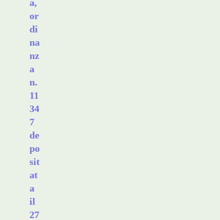
a,
or
di
na
nz
a
n.
11
34
7
de
po
sit
at
a
il
27