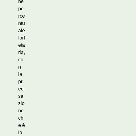
ne
pe
rce
ntu
ale
forf
eta
ria,
co
n
la
pr
eci
sa
zio
ne
ch
e è
lo