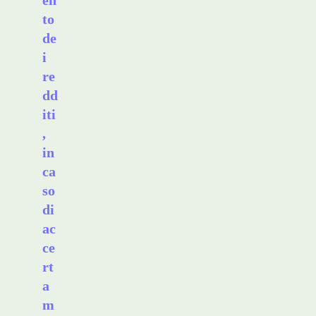
en
to
de
i
re
dd
iti
,
in
ca
so
di
ac
ce
rt
a
m