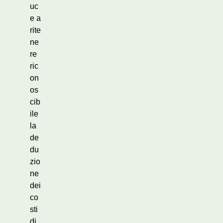
uc
e a
rite
ne
re
ric
on
os
cib
ile
la
de
du
zio
ne
dei
co
sti
di