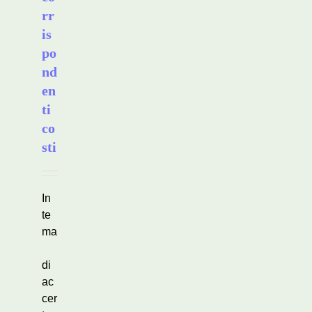
rr
is
po
nd
en
ti
co
sti
In
te
ma
di
ac
cer