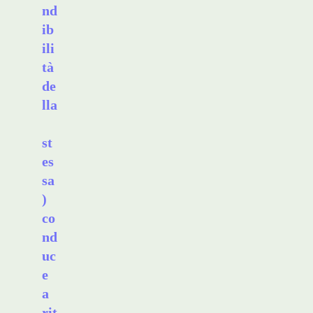
nd
ib
ili
tà
de
lla
st
es
sa
)
co
nd
uc
e
a
rit