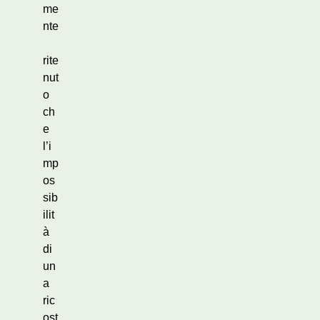
me
nte
rite
nut
o
ch
e
l’i
mp
os
sib
ilit
à
di
un
a
ric
ost