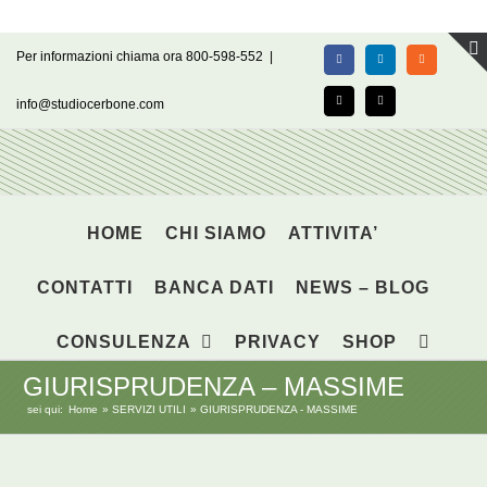
Salta
Per informazioni chiama ora 800-598-552
|
Facebook
LinkedIn
Rss
al
contenuto
info@studiocerbone.com
X
Email
HOME
CHI SIAMO
ATTIVITA’
CONTATTI
BANCA DATI
NEWS – BLOG
CONSULENZA
PRIVACY
SHOP
GIURISPRUDENZA – MASSIME
sei qui:
Home
SERVIZI UTILI
GIURISPRUDENZA - MASSIME