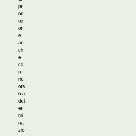
pr
od
uzi
on
e
an
ch
e
co
n
ric
ors
o a
det
er
mi
na
zio