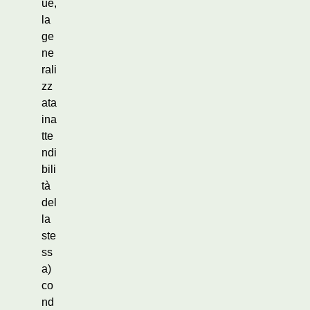
ue,
la
ge
ne
rali
zz
ata
ina
tte
ndi
bili
tà
del
la
ste
ss
a)
co
nd