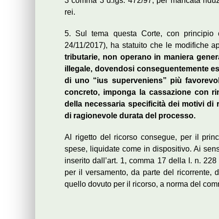
3 comma 3 d.lgs. 472/97, per mancata riduzio
rei.
5. Sul tema questa Corte, con principio 
24/11/2017), ha statuito che le modifiche a
tributarie, non operano in maniera genera
illegale, dovendosi conseguentemente esc
di uno “ius superveniens” più favorevol
concreto, imponga la cassazione con ri
della necessaria specificità dei motivi di 
di ragionevole durata del processo.
Al rigetto del ricorso consegue, per il pr
spese, liquidate come in dispositivo. Ai sen
inserito dall’art. 1, comma 17 della I. n. 22
per il versamento, da parte del ricorrente, de
quello dovuto per il ricorso, a norma del comm