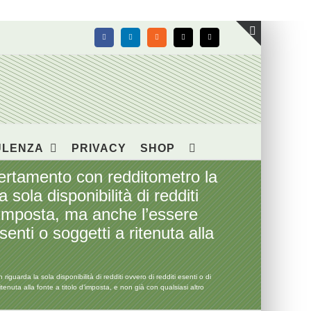
Facebook
LinkedIn
Rss
X
Email
Toggle
area
barra
scorrevol
ULENZA
PRIVACY
SHOP
tamento con redditometro la
ola disponibilità di redditi
 d’imposta, ma anche l’essere
enti o soggetti a ritenuta alla
da la sola disponibilità di redditi ovvero di redditi esenti o di
itenuta alla fonte a titolo d’imposta, e non già con qualsiasi altro