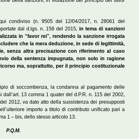
ne della sanzioni, in violazione del principio del favor
qui condiviso (n. 9505 del 12/04/2017, n. 28061 del
pportate dal d.lgs. n. 158 del 2015,
in tema di sanzioni
lizzata in “favor rei”, rendendo la sanzione irrogata
ludere che la mera deduzione, in sede di legittimità,
e, senza altra precisazione con riferimento al caso
nvio della sentenza impugnata, non solo in ragione
ricorso ma, soprattutto, per il principio costituzionale
incipio di soccombenza, la condanna al pagamento delle
si dall’art. 13 comma 1 quater del d.P.R. n. 115 del 2002,
8 del 2012, va dato atto della sussistenza dei presupposti
ll’ulteriore importo a titolo di contributo unificato pari a
a 1 – bis, dello stesso articolo 13.
P.Q.M.