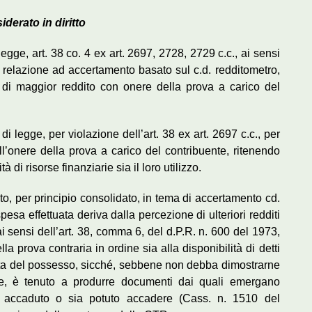
derato in diritto
egge, art. 38 co. 4 ex art. 2697, 2728, 2729 c.c., ai sensi
in relazione ad accertamento basato sul c.d. redditometro,
 di maggior reddito con onere della prova a carico del
 legge, per violazione dell’art. 38 ex art. 2697 c.c., per
l’onere della prova a carico del contribuente, ritenendo
à di risorse finanziarie sia il loro utilizzo.
nto, per principio consolidato, in tema di accertamento cd.
pesa effettuata deriva dalla percezione di ulteriori redditi
ai sensi dell’art. 38, comma 6, del d.P.R. n. 600 del 1973,
la prova contraria in ordine sia alla disponibilità di detti
durata del possesso, sicché, sebbene non debba dimostrarne
ate, è tenuto a produrre documenti dai quali emergano
ia accaduto o sia potuto accadere (Cass. n. 1510 del