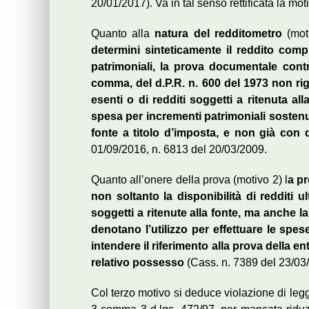
20/01/2017). Va in tal senso rettificata la m
Quanto alla
natura del redditometro
(mot
determini sinteticamente il reddito comp
patrimoniali, la prova documentale contr
comma, del d.P.R. n. 600 del 1973 non rigu
esenti o di redditi soggetti a ritenuta al
spesa per incrementi patrimoniali sostenut
fonte a titolo d’imposta, e non già con q
01/09/2016, n. 6813 del 20/03/2009.
Quanto all’onere della prova (motivo 2) l
a pr
non soltanto la disponibilità di redditi ul
soggetti a ritenute alla fonte, ma anche
denotano l’utilizzo per effettuare le sp
intendere il riferimento alla prova della enti
relativo possesso
(Cass. n. 7389 del 23/03/
Col terzo motivo si deduce violazione di legg