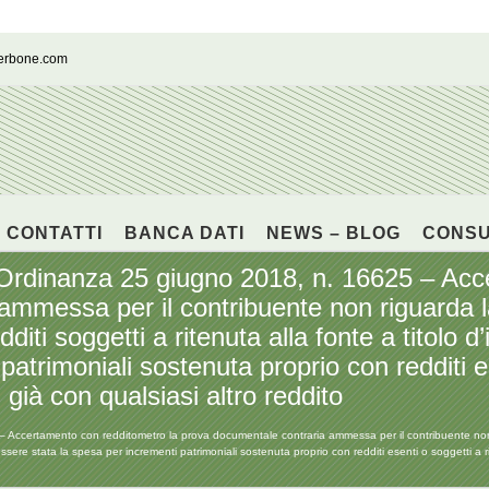
cerbone.com
CONTATTI
BANCA DATI
NEWS – BLOG
CONS
nanza 25 giugno 2018, n. 16625 – Accer
mmessa per il contribuente non riguarda la s
edditi soggetti a ritenuta alla fonte a titolo
patrimoniali sostenuta proprio con redditi es
 già con qualsiasi altro reddito
tamento con redditometro la prova documentale contraria ammessa per il contribuente non riguar
’essere stata la spesa per incrementi patrimoniali sostenuta proprio con redditi esenti o soggetti a r