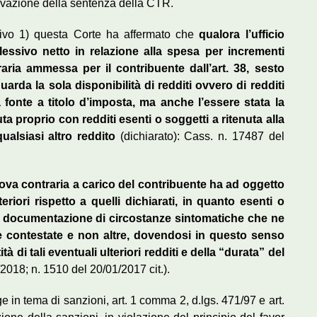
otivazione della sentenza della CTR.
ivo 1) questa Corte ha affermato che
qualora l’ufficio
lessivo netto in relazione alla spesa per incrementi
aria ammessa per il contribuente dall’art. 38, sesto
arda la sola disponibilità di redditi ovvero di redditi
la fonte a titolo d’imposta, ma anche l’essere stata la
a proprio con redditi esenti o soggetti a ritenuta alla
ualsiasi altro reddito
(dichiarato): Cass. n. 17487 del
ova contraria a carico del contribuente ha ad oggetto
teriori rispetto a quelli dichiarati, in quanto esenti o
 la documentazione di circostanze sintomatiche che ne
ese contestate e non altre, dovendosi in questo senso
tà di tali eventuali ulteriori redditi e della “durata” del
2018; n. 1510 del 20/01/2017 cit.).
e in tema di sanzioni, art. 1 comma 2, d.lgs. 471/97 e art.