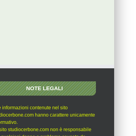
NOTE LEGALI
e informazioni contenute nel sito
diocerbone.com hanno carattere unicamente
ormativo.
l sito studiocerbone.com non è responsabile