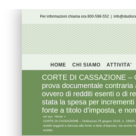
Salta
Per informazioni chiama ora 800-598-552
|
info@studio
al
contenuto
HOME
CHI SIAMO
ATTIVITA’
CORTE DI CASSAZIONE – Ordi
prova documentale contraria a
ovvero di redditi esenti o di r
stata la spesa per incrementi 
fonte a titolo d’imposta, e non
sei qui:
Home
CORTE DI CASSAZIONE – Ordinanza 25 giugno 2018, n. 16625 – Accer
redditi soggetti a ritenuta alla fonte a titolo d’imposta, ma anche l
reddito