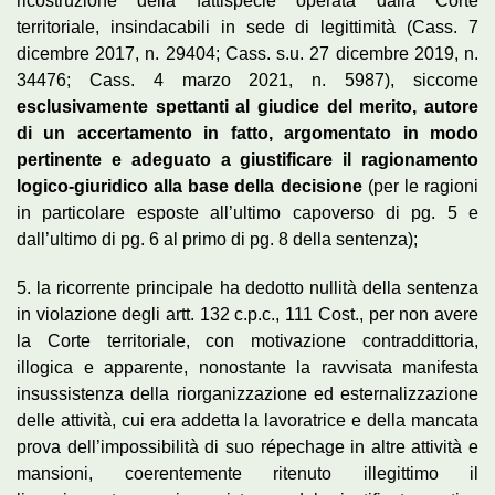
ricostruzione della fattispecie operata dalla Corte
territoriale, insindacabili in sede di legittimità (Cass. 7
dicembre 2017, n. 29404; Cass. s.u. 27 dicembre 2019, n.
34476; Cass. 4 marzo 2021, n. 5987), siccome
esclusivamente spettanti al giudice del merito, autore
di un accertamento in fatto, argomentato in modo
pertinente e adeguato a giustificare il ragionamento
logico-giuridico alla base della decisione
(per le ragioni
in particolare esposte all’ultimo capoverso di pg. 5 e
dall’ultimo di pg. 6 al primo di pg. 8 della sentenza);
5. la ricorrente principale ha dedotto nullità della sentenza
in violazione degli artt. 132 c.p.c., 111 Cost., per non avere
la Corte territoriale, con motivazione contraddittoria,
illogica e apparente, nonostante la ravvisata manifesta
insussistenza della riorganizzazione ed esternalizzazione
delle attività, cui era addetta la lavoratrice e della mancata
prova dell’impossibilità di suo répechage in altre attività e
mansioni, coerentemente ritenuto illegittimo il