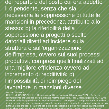
del reparto o del posto cui era addetto
il dipendente, senza che sia
necessaria la soppressione di tutte le
mansioni in precedenza attribuite allo
stesso; b) la riferibilità della
soppressione a progetti o scelte
datoriali diretti ad incidere sulla
struttura e sull’organizzazione
dell’impresa, ovvero sui suoi processi
produttivi, compresi quelli finalizzati ad
una migliore efficienza ovvero ad
incremento di redditività; c)
l’impossibilità di reimpiego del
lavoratore in mansioni diverse
sei qui:
Home
CORTE di CASSAZIONE – Ordinanza n. 87 depositata il 3 gennaio 2024 – Ai fini del
licenziamento individuale per giustificato motivo oggettivo, l’art. 3 della legge n. 604/1966
richiede: a) la soppressione del settore lavorativo o del reparto o del posto cui era addetto
il dipendente, senza che sia necessaria la soppressione di tutte le mansioni in precedenza
attribuite allo stesso; b) la riferibilità della soppressione a progetti o scelte datoriali diretti
ad incidere sulla struttura e sull’organizzazione dell’impresa, ovvero sui suoi processi