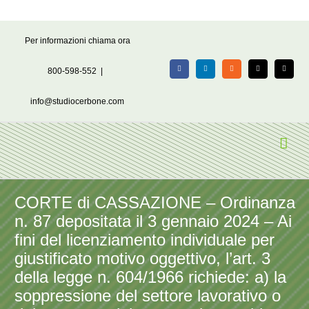
Salta
Per informazioni chiama ora
al
contenuto
800-598-552
|
Facebook
LinkedIn
Rss
X
Email
info@studiocerbone.com
CORTE di CASSAZIONE – Ordinanza
n. 87 depositata il 3 gennaio 2024 – Ai
fini del licenziamento individuale per
giustificato motivo oggettivo, l’art. 3
della legge n. 604/1966 richiede: a) la
soppressione del settore lavorativo o