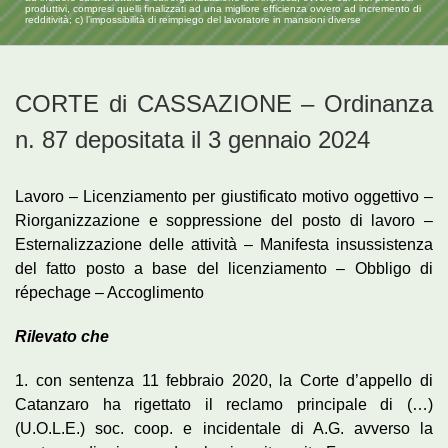
produttivi, compresi quelli finalizzati ad una migliore efficienza ovvero ad incremento di
redditività; c) l’impossibilità di reimpiego del lavoratore in mansioni diverse
CORTE di CASSAZIONE – Ordinanza
n. 87 depositata il 3 gennaio 2024
Lavoro – Licenziamento per giustificato motivo oggettivo –
Riorganizzazione e soppressione del posto di lavoro –
Esternalizzazione delle attività – Manifesta insussistenza
del fatto posto a base del licenziamento – Obbligo di
répechage – Accoglimento
Rilevato che
1. con sentenza 11 febbraio 2020, la Corte d’appello di
Catanzaro ha rigettato il reclamo principale di (…)
(U.O.L.E.) soc. coop. e incidentale di A.G. avverso la