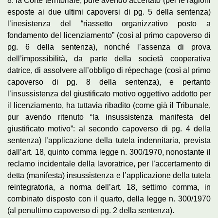
8. la Corte territoriale, pure avendo accertato (per le ragioni
esposte ai due ultimi capoversi di pg. 5 della sentenza)
l’inesistenza del “riassetto organizzativo posto a
fondamento del licenziamento” (così al primo capoverso di
pg. 6 della sentenza), nonché l’assenza di prova
dell’impossibilità, da parte della società cooperativa
datrice, di assolvere all’obbligo di répechage (così al primo
capoverso di pg. 8 della sentenza), e pertanto
l’insussistenza del giustificato motivo oggettivo addotto per
il licenziamento, ha tuttavia ribadito (come già il Tribunale,
pur avendo ritenuto “la insussistenza manifesta del
giustificato motivo”: al secondo capoverso di pg. 4 della
sentenza) l’applicazione della tutela indennitaria, prevista
dall’art. 18, quinto comma legge n. 300/1970, nonostante il
reclamo incidentale della lavoratrice, per l’accertamento di
detta (manifesta) insussistenza e l’applicazione della tutela
reintegratoria, a norma dell’art. 18, settimo comma, in
combinato disposto con il quarto, della legge n. 300/1970
(al penultimo capoverso di pg. 2 della sentenza).