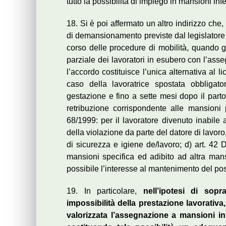
tutto la possibilità di impiego in mansioni infer
18. Si è poi affermato un altro indirizzo che
di demansionamento previste dal legislatore 
corso delle procedure di mobilità, quando gl
parziale dei lavoratori in esubero con l’ass
l’accordo costituisce l’unica alternativa al 
caso della lavoratrice spostata obbligat
gestazione e fino a sette mesi dopo il part
retribuzione corrispondente alle mansioni
68/1999: per il lavoratore divenuto inabile
della violazione da parte del datore di lavoro
di sicurezza e igiene de/lavoro; d) art. 42 
mansioni specifica ed adibito ad altra mans
possibile l’interesse al mantenimento del post
19. In particolare,
nell’ipotesi di sop
impossibilità della prestazione lavorativa, 
valorizzata l’assegnazione a mansioni in