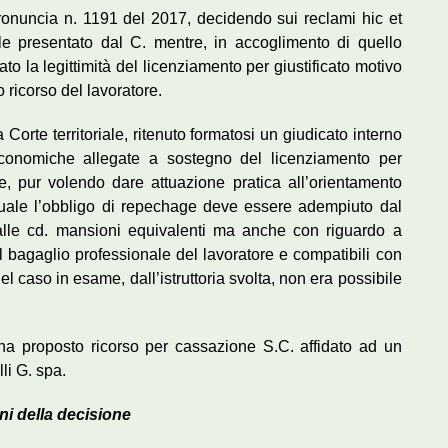
ronuncia n. 1191 del 2017, decidendo sui reclami hic et
ale presentato dal C. mentre, in accoglimento di quello
ato la legittimità del licenziamento per giustificato motivo
o ricorso del lavoratore.
Corte territoriale, ritenuto formatosi un giudicato interno
 economiche allegate a sostegno del licenziamento per
he, pur volendo dare attuazione pratica all’orientamento
 quale l’obbligo di repechage deve essere adempiuto dal
 alle cd. mansioni equivalenti ma anche con riguardo a
nel bagaglio professionale del lavoratore e compatibili con
el caso in esame, dall’istruttoria svolta, non era possibile
ha proposto ricorso per cassazione S.C. affidato ad un
lli G. spa.
ni della decisione