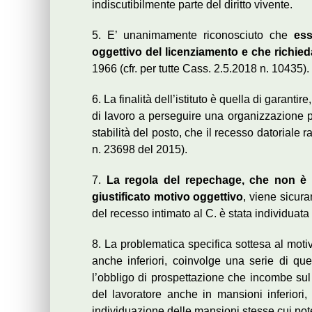
indiscutibilmente parte del diritto vivente.
5. E’ unanimamente riconosciuto che
ess
oggettivo del licenziamento e che richied
1966 (cfr. per tutte Cass. 2.5.2018 n. 10435).
6. La finalità dell’istituto è quella di garant
di lavoro a perseguire una organizzazione pro
stabilità del posto, che il recesso datoriale r
n. 23698 del 2015).
7.
La regola del repechage, che non è ap
giustificato motivo oggettivo
, viene sicura
del recesso intimato al C. è stata individuat
8. La problematica specifica sottesa al motivo
anche inferiori, coinvolge una serie di que
l’obbligo di prospettazione che incombe sul d
del lavoratore anche in mansioni inferiori, 
individuazione delle mansioni stesse cui pote