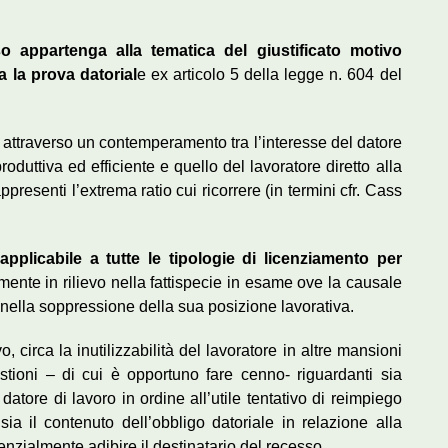
o appartenga alla tematica del giustificato motivo
a la prova datorial
e ex articolo 5 della legge n. 604 del
ire, attraverso un contemperamento tra l’interesse del datore
duttiva ed efficiente e quello del lavoratore diretto alla
appresenti l’extrema ratio cui ricorrere (in termini cfr. Cass
plicabile a tutte le tipologie di licenziamento per
mente in rilievo nella fattispecie in esame ove la causale
a nella soppressione della sua posizione lavorativa.
, circa la inutilizzabilità del lavoratore in altre mansioni
stioni – di cui è opportuno fare cenno- riguardanti sia
atore di lavoro in ordine all’utile tentativo di reimpiego
sia il contenuto dell’obbligo datoriale in relazione alla
nzialmente adibire il destinatario del recesso.