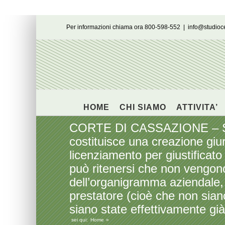
Salta
Per informazioni chiama ora 800-598-552
|
info@studio
al
contenuto
HOME
CHI SIAMO
ATTIVITA’
CORTE DI CASSAZIONE – Sent
costituisce una creazione giuri
licenziamento per giustificato
può ritenersi che non vengono i
dell’organigramma aziendale, 
prestatore (cioè che non sia
siano state effettivamente gi
sei qui:
Home