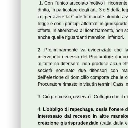
1. Con l’unico articolato motivo il ricorren
diritto, in particolare degli artt. 3 e 5 della
cc, per avere la Corte territoriale ritenuto 
legge e con i principi affermati in giurispr
offerte, in alternativa al licenziamento, non 
anche quelle riguardanti mansioni inferiori.
2. Preliminarmente va evidenziato che l
intervenuto decesso del Procuratore domicili
all’altro co-difensore, non produce alcun eff
società nominato due difensori con mand
dell’elezione di domicilio comporta che le c
Procuratore rimasto in vita (in termini Cass.
3. Ciò premesso, osserva il Collegio che il m
4.
L’obbligo di repechage, ossia l’onere d
interessato dal recesso in altre mansio
creazione giurisprudenziale
(tratta dalla 