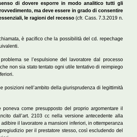
senso di dovere esporre in modo analitico tutti gli
el provvedimento, ma deve essere in grado di consentire
essenziali, le ragioni del recesso
(cfr. Cass. 7.3.2019 n.
hiamata, è pacifico che la possibilità del cd. repechage
ivalenti.
l problema se l’espulsione del lavoratore dal processo
he non sia stato tentato ogni utile tentativo di reimpiego
eriori.
e posizioni nell’ambito della giurisprudenza di legittimità
e poneva come presupposto del proprio argomentare il
ncito dall’art. 2103 cc nella versione antecedente alla
i adibire il lavoratore a mansioni inferiori, in ottemperanza
 pregiudizio per il prestatore stesso, così escludendo del