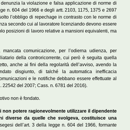
te denunzia la violazione e falsa applicazione di norme di
 legge n. 604 del 1966 e degli artt. 2103, 1175, 1375 e 2697
assolto l’obbligo di repechage in contrasto con le norme di
udenza secondo cui al lavoratore licenziando devono essere
solo posizioni di lavoro relative a mansioni equivalenti, ma
a mancata comunicazione, per l’odierna udienza, per
atario della controricorrente, cui però è seguita quella
etto, anche ai fini della regolarità dell’avviso, avendo la
ato disgiunto, di talché la automatica inefficacia
omunicazioni e le notifiche debbano essere effettuate al
 n. 22542 del 2007; Cass. n. 6781 del 2016).
otivo non è fondato.
i non potere ragionevolmente utilizzare il dipendente
ni diverse da quelle che svolgeva, costituisce una
esegesi dell’art. 3 della legge n. 604 del 1966, formante