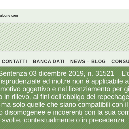
cerbone.com
CONTATTI
BANCA DATI
NEWS – BLOG
CONS
enza 03 dicembre 2019, n. 31521 – L’ob
sprudenziale ed inoltre non è applicabile a t
 motivo oggettivo e nel licenziamento per gi
n rilievo, ai fini dell’obbligo del repechage,
ma solo quelle che siano compatibili con il
no disomogenee e incoerenti con la sua co
à svolte, contestualmente o in precedenza