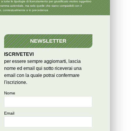
tte le tipologie di licenziamento per giustificato motivo oggettivo
nigramma aziendale, ma solo quelle che siano compatibili con il
te, contestualmente o in precedenza
NEWSLETTER
ISCRIVETEVI
per essere sempre aggiornarti, lascia
nome ed email qui sotto riceverai una
email con la quale potrai confermare
l'iscrizione.
Nome
Email