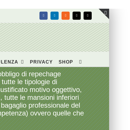
Facebook
LinkedIn
Rss
X
Email
Toggle
area
barra
scorrevol
ULENZA
PRIVACY
SHOP
bligo di repechage
utte le tipologie di
ustificato motivo oggettivo,
 tutte le mansioni inferiori
 bagaglio professionale del
mpetenza) ovvero quelle che