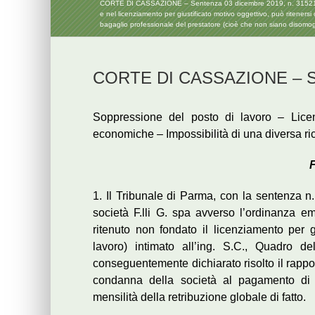
CORTE DI CASSAZIONE – Sentenza 03 dicembre 2019, n. 31521 – L’obb
e nel licenziamento per giustificato motivo oggettivo, può ritenersi 
bagaglio professionale del prestatore (cioè che non siano disomo
CORTE DI CASSAZIONE – Sen
Soppressione del posto di lavoro – Licen
economiche – Impossibilità di una diversa ri
F
1. Il Tribunale di Parma, con la sentenza n
società F.lli G. spa avverso l’ordinanza 
ritenuto non fondato il licenziamento per g
lavoro) intimato all’ing. S.C., Quadro d
conseguentemente dichiarato risolto il rappor
condanna della società al pagamento di u
mensilità della retribuzione globale di fatto.