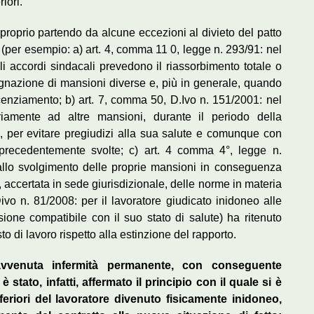
iori.
, proprio partendo da alcune eccezioni al divieto del patto
(per esempio: a) art. 4, comma 11 0, legge n. 293/91: nel
i accordi sindacali prevedono il riassorbimento totale o
egnazione di mansioni diverse e, più in generale, quando
licenziamento; b) art. 7, comma 50, D.Ivo n. 151/2001: nel
oriamente ad altre mansioni, durante il periodo della
o, per evitare pregiudizi alla sua salute e comunque con
 precedentemente svolte; c) art. 4 comma 4°, legge n.
 allo svolgimento delle proprie mansioni in conseguenza
, accertata in sede giurisdizionale, delle norme in materia
Divo n. 81/2008: per il lavoratore giudicato inidoneo alle
ione compatibile con il suo stato di salute) ha ritenuto
o di lavoro rispetto alla estinzione del rapporto.
ravvenuta infermità permanente, con conseguente
è stato, infatti, affermato il principio con il quale si è
feriori del lavoratore divenuto fisicamente inidoneo,