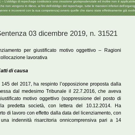
ligo di repechage costituisce una creazione giurisprudenziale ed inoltre non è applicabile a tu
che non vengono in rilievo, ai fini dell’obbligo del repechage, tutte le mansioni inferiori dell’orga
genee e incoerenti con la sua competenza) ovvero quelle che siano state effettivamente già svol
tenza 03 dicembre 2019, n. 31521
ziamento per giustificato motivo oggettivo – Ragioni
collocazione lavorativa
atti di causa
. 145 del 2017, ha respinto l’opposizione proposta dalla
emessa dal medesimo Tribunale il 22.7.2016, che aveva
iustificato motivo oggettivo (soppressione del posto di
ella predetta società, con lettera del 10.12.2014. Ha
to di lavoro con effetto dalla data del licenziamento, con
na indennità risarcitoria onnicomprensiva pari a 14