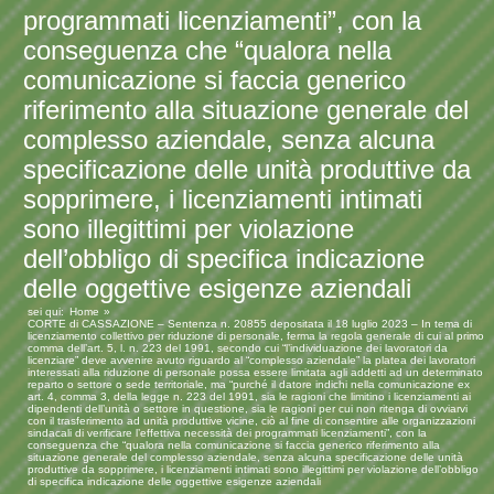
programmati licenziamenti”, con la
conseguenza che “qualora nella
comunicazione si faccia generico
riferimento alla situazione generale del
complesso aziendale, senza alcuna
specificazione delle unità produttive da
sopprimere, i licenziamenti intimati
sono illegittimi per violazione
dell’obbligo di specifica indicazione
delle oggettive esigenze aziendali
sei qui:
Home
CORTE di CASSAZIONE – Sentenza n. 20855 depositata il 18 luglio 2023 – In tema di
licenziamento collettivo per riduzione di personale, ferma la regola generale di cui al primo
comma dell’art. 5, l. n. 223 del 1991, secondo cui “l’individuazione dei lavoratori da
licenziare” deve avvenire avuto riguardo al “complesso aziendale” la platea dei lavoratori
interessati alla riduzione di personale possa essere limitata agli addetti ad un determinato
reparto o settore o sede territoriale, ma “purché il datore indichi nella comunicazione ex
art. 4, comma 3, della legge n. 223 del 1991, sia le ragioni che limitino i licenziamenti ai
dipendenti dell’unità o settore in questione, sia le ragioni per cui non ritenga di ovviarvi
con il trasferimento ad unità produttive vicine, ciò al fine di consentire alle organizzazioni
sindacali di verificare l’effettiva necessità dei programmati licenziamenti”, con la
conseguenza che “qualora nella comunicazione si faccia generico riferimento alla
situazione generale del complesso aziendale, senza alcuna specificazione delle unità
produttive da sopprimere, i licenziamenti intimati sono illegittimi per violazione dell’obbligo
di specifica indicazione delle oggettive esigenze aziendali