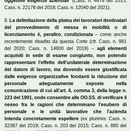
oggettive esigenze aziendali
” (Cass. n. 4678 del 2015;
Cass. n. 22178 del 2018; Cass. n. 12040 del 2021).
8.
La delimitazione della platea dei lavoratori destinatari
del provvedimento di messa in mobilità o di
licenziamento è, peraltro, condizionata
– come anche
recentemente ribadito da questa Corte (cfr. Cass. n. 981
del 2020; Cass. n. 14800 del 2019) –
agli elementi
acquisiti in sede di esame congiunto, non potendo
rappresentare l’effetto dell’unilaterale determinazione
del datore di lavoro, ma dovendo essere giustificata
dalle esigenze organizzative fondanti la riduzione del
personale adeguatamente esposte nella
comunicazione di cui all’art. 4, comma 3, della legge n.
223 del 1991, onde consentire alle OO.SS. di verificare il
nesso fra le ragioni che determinano l’esubero di
personale e le unità lavorative che l’azienda
intenda concretamente espellere
(ex plurimis: Cass. n.
32387 del 2019; Cass. n. 203 del 2015; Cass. n. 880 del