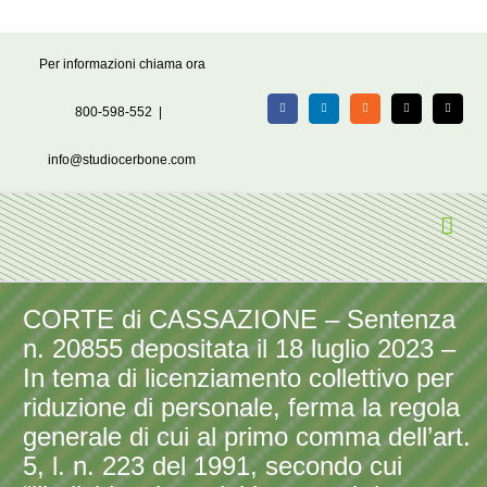
Salta
Per informazioni chiama ora
al
contenuto
800-598-552
|
Facebook
LinkedIn
Rss
X
Email
info@studiocerbone.com
CORTE di CASSAZIONE – Sentenza
n. 20855 depositata il 18 luglio 2023 –
In tema di licenziamento collettivo per
riduzione di personale, ferma la regola
generale di cui al primo comma dell’art.
5, l. n. 223 del 1991, secondo cui