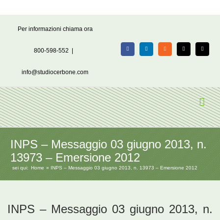
Salta
Per informazioni chiama ora
al
contenuto
800-598-552
|
Facebook
LinkedIn
Rss
X
Email
info@studiocerbone.com
INPS – Messaggio 03 giugno 2013, n.
13973 – Emersione 2012
sei qui:
Home
INPS – Messaggio 03 giugno 2013, n. 13973 – Emersione 2012
INPS – Messaggio 03 giugno 2013, n.