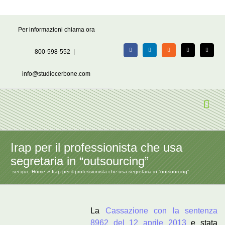
Salta
Per informazioni chiama ora
al
contenuto
800-598-552
|
Facebook
LinkedIn
Rss
X
Email
info@studiocerbone.com
Irap per il professionista che usa
segretaria in “outsourcing”
sei qui:
Home
Irap per il professionista che usa segretaria in “outsourcing”
La
Cassazione con la sentenza
8962 del 12 aprile 2013
e stata