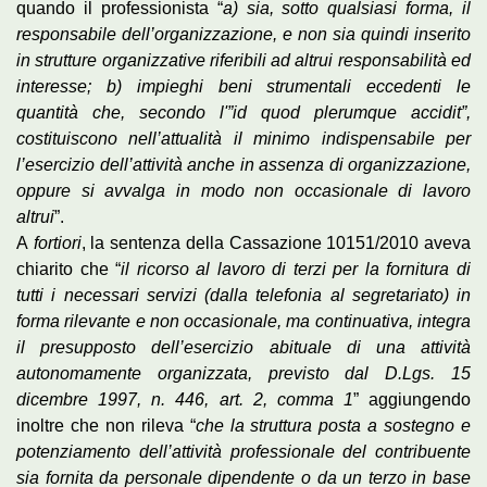
quando il professionista “
a) sia, sotto qualsiasi forma, il
responsabile dell’organizzazione, e non sia quindi inserito
in strutture organizzative riferibili ad altrui responsabilità ed
interesse; b) impieghi beni strumentali eccedenti le
quantità che, secondo l'”id quod plerumque accidit”,
costituiscono nell’attualità il minimo indispensabile per
l’esercizio dell’attività anche in assenza di organizzazione,
oppure si avvalga in modo non occasionale di lavoro
altrui
”.
A
fortiori
, la sentenza della Cassazione 10151/2010 aveva
chiarito che “
il ricorso al lavoro di terzi per la fornitura di
tutti i necessari servizi (dalla telefonia al segretariato) in
forma rilevante e non occasionale, ma continuativa, integra
il presupposto dell’esercizio abituale di una attività
autonomamente organizzata, previsto dal D.Lgs. 15
dicembre 1997, n. 446, art. 2, comma 1
” aggiungendo
inoltre che non rileva “
che la struttura posta a sostegno e
potenziamento dell’attività professionale del contribuente
sia fornita da personale dipendente o da un terzo in base