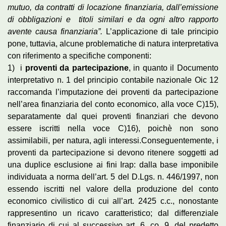
mutuo, da contratti di locazione finanziaria, dall’emissione
di obbligazioni e titoli similari e da ogni altro rapporto
avente causa finanziaria”.
L’applicazione di tale principio
pone, tuttavia, alcune problematiche di natura interpretativa
con riferimento a specifiche componenti:
1) i
proventi da partecipazione
, in quanto il Documento
interpretativo n. 1 del principio contabile nazionale Oic 12
raccomanda l’imputazione dei proventi da partecipazione
nell’area finanziaria del conto economico, alla voce C)15),
separatamente dal quei proventi finanziari che devono
essere iscritti nella voce C)16), poichè non sono
assimilabili, per natura, agli interessi.Conseguentemente, i
proventi da partecipazione si devono ritenere soggetti ad
una duplice esclusione ai fini Irap: dalla base imponibile
individuata a norma dell’art. 5 del D.Lgs. n. 446/1997, non
essendo iscritti nel valore della produzione del conto
economico civilistico di cui all’art. 2425 c.c., nonostante
rappresentino un ricavo caratteristico; dal differenziale
finanziario di cui al successivo art. 6, co. 9, del predetto