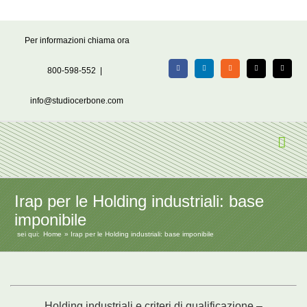
Salta
Per informazioni chiama ora
al
contenuto
800-598-552
|
Facebook
LinkedIn
Rss
X
Email
info@studiocerbone.com
Irap per le Holding industriali: base
imponibile
sei qui:
Home
Irap per le Holding industriali: base imponibile
Holding industriali e criteri di qualificazione –