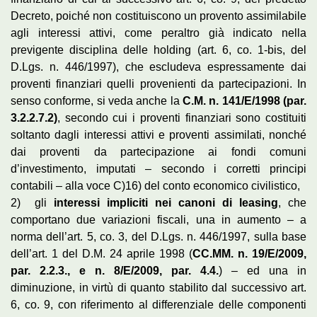
Decreto, poiché non costituiscono un provento assimilabile
agli interessi attivi, come peraltro già indicato nella
previgente disciplina delle holding (art. 6, co. 1-bis, del
D.Lgs. n. 446/1997), che escludeva espressamente dai
proventi finanziari quelli provenienti da partecipazioni. In
senso conforme, si veda anche la
C.M. n. 141/E/1998 (par.
3.2.2.7.2)
, secondo cui i proventi finanziari sono costituiti
soltanto dagli interessi attivi e proventi assimilati, nonché
dai proventi da partecipazione ai fondi comuni
d’investimento, imputati – secondo i corretti principi
contabili – alla voce C)16) del conto economico civilistico,
2) gli
interessi impliciti nei canoni di leasing
, che
comportano due variazioni fiscali, una in aumento – a
norma dell’art. 5, co. 3, del D.Lgs. n. 446/1997, sulla base
dell’art. 1 del D.M. 24 aprile 1998 (
CC.MM.
n. 19/E/2009,
par. 2.2.3., e n. 8/E/2009, par. 4.4.
) – ed una in
diminuzione, in virtù di quanto stabilito dal successivo art.
6, co. 9, con riferimento al differenziale delle componenti