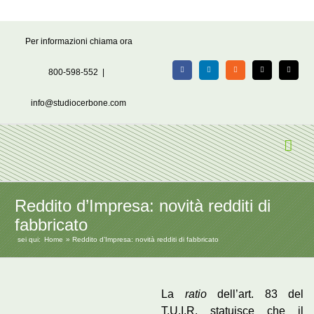
Salta
Per informazioni chiama ora
al
contenuto
800-598-552
|
Facebook
LinkedIn
Rss
X
Email
info@studiocerbone.com
Reddito d’Impresa: novità redditi di
fabbricato
sei qui:
Home
Reddito d’Impresa: novità redditi di fabbricato
La
ratio
dell’art. 83 del
T.U.I.R. statuisce che il