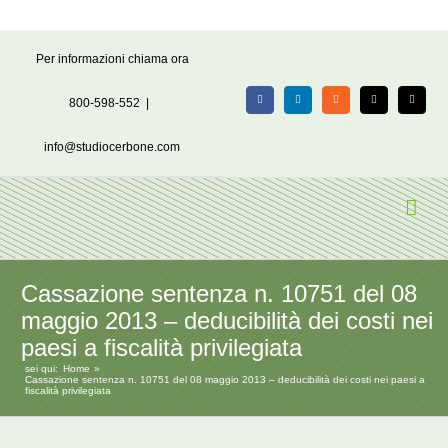
Salta
Per informazioni chiama ora
al
contenuto
800-598-552
|
Facebook
LinkedIn
Rss
X
Email
info@studiocerbone.com
Cassazione sentenza n. 10751 del 08
maggio 2013 – deducibilità dei costi nei
paesi a fiscalità privilegiata
sei qui:
Home
Cassazione sentenza n. 10751 del 08 maggio 2013 – deducibilità dei costi nei paesi a
fiscalità privilegiata