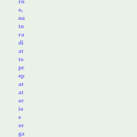
rn
o,
na
tu
ra
di
at
to
pr
ep
ar
at
or
io
e
or
ga