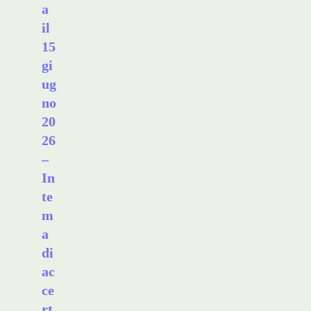
a
il
15
gi
ug
no
20
26
–
In
te
m
a
di
ac
ce
rt