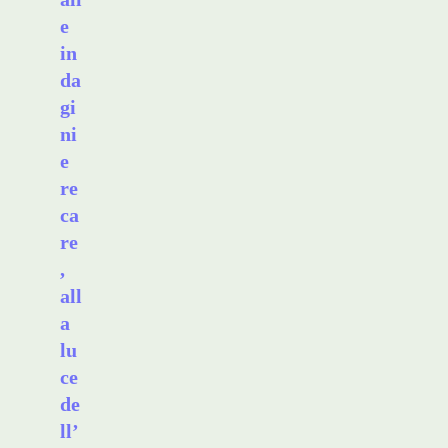
e
in
da
gi
ni
e
re
ca
re
,
all
a
lu
ce
de
ll’