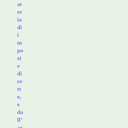
at
er
ia
di
i
m
po
st
e
di
re
tt
e,
e
da
ll’
ar