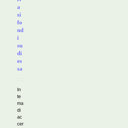
a
si
fo
nd
i
su
di
es
sa
In
te
ma
di
ac
cer