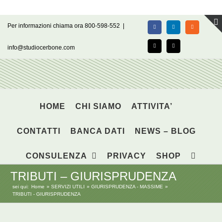
Salta
Per informazioni chiama ora 800-598-552
|
Facebook
LinkedIn
Rss
al
contenuto
info@studiocerbone.com
X
Email
HOME
CHI SIAMO
ATTIVITA’
CONTATTI
BANCA DATI
NEWS – BLOG
CONSULENZA
PRIVACY
SHOP
TRIBUTI – GIURISPRUDENZA
sei qui:
Home
SERVIZI UTILI
GIURISPRUDENZA - MASSIME
TRIBUTI - GIURISPRUDENZA