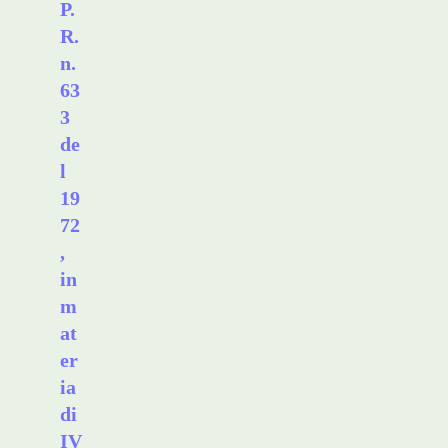
P.
R.
n.
63
3
de
l
19
72
,
in
m
at
er
ia
di
IV