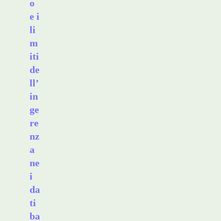
o
e i
li
m
iti
de
ll’
in
ge
re
nz
a
ne
i
da
ti
ba