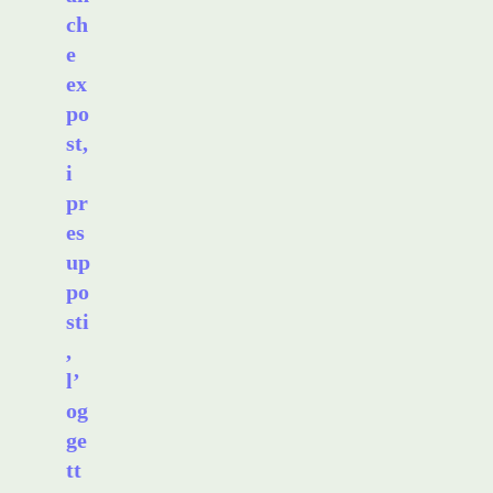
ch
e
ex
po
st,
i
pr
es
up
po
sti
,
l’
og
ge
tt