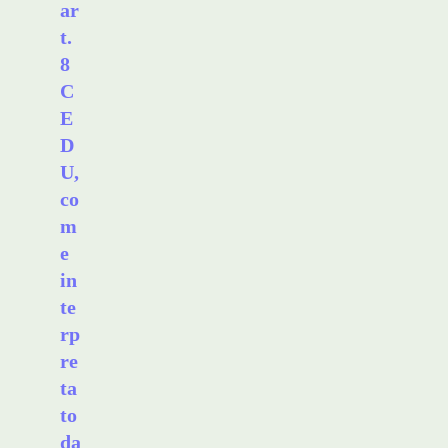
ar
t.
8
C
E
D
U,
co
m
e
in
te
rp
re
ta
to
da