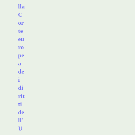
lla
C
or
te
eu
ro
pe
a
de
i
di
rit
ti
de
ll’
U