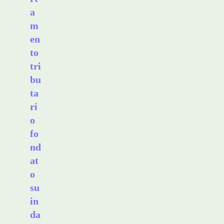
a
m
en
to
tri
bu
ta
ri
o
fo
nd
at
o
su
in
da