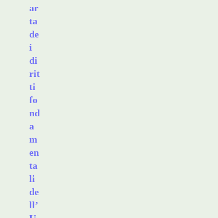
ar
ta
de
i
di
rit
ti
fo
nd
a
m
en
ta
li
de
ll’