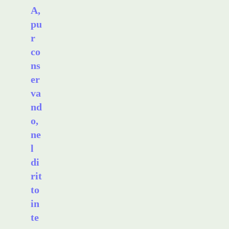
A,
pu
r
co
ns
er
va
nd
o,
ne
l
di
rit
to
in
te