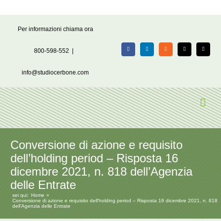
Salta
Per informazioni chiama ora
al
contenuto
800-598-552
|
Facebook
LinkedIn
Rss
X
Email
info@studiocerbone.com
Conversione di azione e requisito
dell’holding period – Risposta 16
dicembre 2021, n. 818 dell’Agenzia
delle Entrate
sei qui:
Home
Conversione di azione e requisito dell’holding period – Risposta 16 dicembre 2021, n. 818
dell’Agenzia delle Entrate