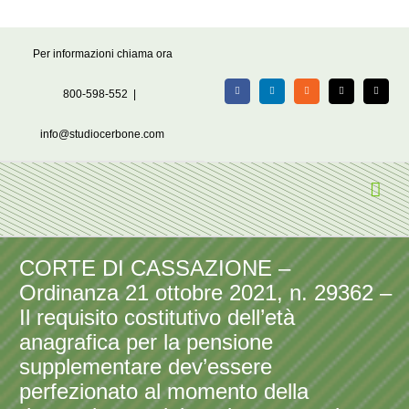
Salta
Per informazioni chiama ora
al
contenuto
800-598-552
|
Facebook
LinkedIn
Rss
X
Email
info@studiocerbone.com
CORTE DI CASSAZIONE –
Ordinanza 21 ottobre 2021, n. 29362 –
Il requisito costitutivo dell’età
anagrafica per la pensione
supplementare dev’essere
perfezionato al momento della