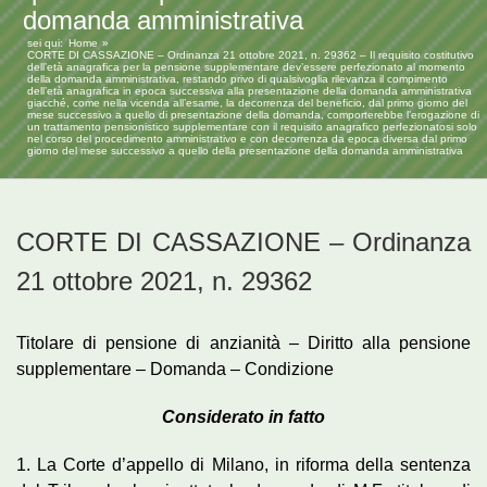
domanda amministrativa
sei qui:
Home
CORTE DI CASSAZIONE – Ordinanza 21 ottobre 2021, n. 29362 – Il requisito costitutivo
dell’età anagrafica per la pensione supplementare dev’essere perfezionato al momento
della domanda amministrativa, restando privo di qualsivoglia rilevanza il compimento
dell’età anagrafica in epoca successiva alla presentazione della domanda amministrativa
giacché, come nella vicenda all’esame, la decorrenza del beneficio, dal primo giorno del
mese successivo a quello di presentazione della domanda, comporterebbe l’erogazione di
un trattamento pensionistico supplementare con il requisito anagrafico perfezionatosi solo
nel corso del procedimento amministrativo e con decorrenza da epoca diversa dal primo
giorno del mese successivo a quello della presentazione della domanda amministrativa
CORTE DI CASSAZIONE – Ordinanza
21 ottobre 2021, n. 29362
Titolare di pensione di anzianità – Diritto alla pensione
supplementare – Domanda – Condizione
Considerato in fatto
1. La Corte d’appello di Milano, in riforma della sentenza