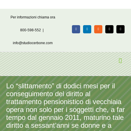
Salta
Per informazioni chiama ora
al
contenuto
800-598-552
|
Facebook
LinkedIn
Rss
X
Email
info@studiocerbone.com
Lo “slittamento” di dodici mesi per il
conseguimento del diritto al
trattamento pensionistico di vecchiaia
opera non solo per i soggetti che, a far
tempo dal gennaio 2011, maturino tale
diritto a sessant’anni se donne e a