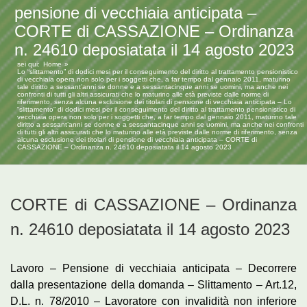
pensione di vecchiaia anticipata –
CORTE di CASSAZIONE – Ordinanza
n. 24610 deposiatata il 14 agosto 2023
sei qui:
Home
Lo “slittamento” di dodici mesi per il conseguimento del diritto al trattamento pensionistico
di vecchiaia opera non solo per i soggetti che, a far tempo dal gennaio 2011, maturino
tale diritto a sessant’anni se donne e a sessantacinque anni se uomini, ma anche nei
confronti di tutti gli altri assicurati che lo maturino alle età previste dalle norme di
riferimento, senza alcuna esclusione dei titolari di pensione di vecchiaia anticipata – Lo
“slittamento” di dodici mesi per il conseguimento del diritto al trattamento pensionistico di
vecchiaia opera non solo per i soggetti che, a far tempo dal gennaio 2011, maturino tale
diritto a sessant’anni se donne e a sessantacinque anni se uomini, ma anche nei confronti
di tutti gli altri assicurati che lo maturino alle età previste dalle norme di riferimento, senza
alcuna esclusione dei titolari di pensione di vecchiaia anticipata – CORTE di
CASSAZIONE – Ordinanza n. 24610 deposiatata il 14 agosto 2023
CORTE di CASSAZIONE – Ordinanza
n. 24610 deposiatata il 14 agosto 2023
Lavoro – Pensione di vecchiaia anticipata – Decorrere
dalla presentazione della domanda – Slittamento – Art.12,
D.L. n. 78/2010 – Lavoratore con invalidità non inferiore