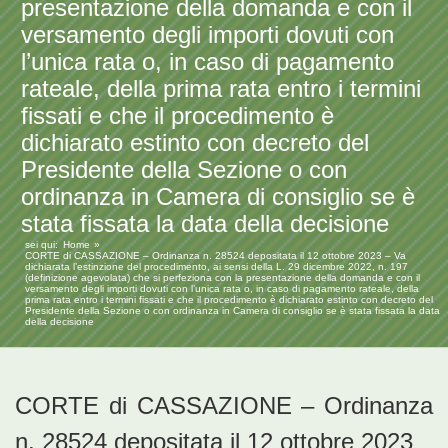
presentazione della domanda e con il
versamento degli importi dovuti con
l’unica rata o, in caso di pagamento
rateale, della prima rata entro i termini
fissati e che il procedimento è
dichiarato estinto con decreto del
Presidente della Sezione o con
ordinanza in Camera di consiglio se è
stata fissata la data della decisione
sei qui:
Home
CORTE di CASSAZIONE – Ordinanza n. 28524 depositata il 12 ottobre 2023 – Va
dichiarata l’estinzione del procedimento, ai sensi della L. 29 dicembre 2022, n. 197
(definizione agevolata) che si perfeziona con la presentazione della domanda e con il
versamento degli importi dovuti con l’unica rata o, in caso di pagamento rateale, della
prima rata entro i termini fissati e che il procedimento è dichiarato estinto con decreto del
Presidente della Sezione o con ordinanza in Camera di consiglio se è stata fissata la data
della decisione
CORTE di CASSAZIONE – Ordinanza
n. 28524 depositata il 12 ottobre 2023