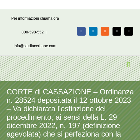
Salta
Per informazioni chiama ora
al
contenuto
800-598-552
|
Facebook
LinkedIn
Rss
X
Email
info@studiocerbone.com
CORTE di CASSAZIONE – Ordinanza
n. 28524 depositata il 12 ottobre 2023
– Va dichiarata l’estinzione del
procedimento, ai sensi della L. 29
dicembre 2022, n. 197 (definizione
agevolata) che si perfeziona con la